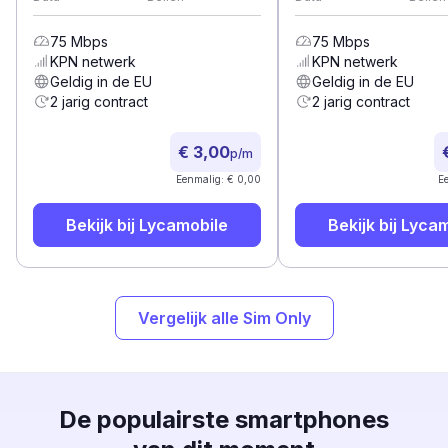
75
Mbps
75
Mbps
KPN
netwerk
KPN
netwerk
Geldig in de EU
Geldig in de EU
2 jarig contract
2 jarig contract
€ 3,00
p/m
Eenmalig: € 0,00
E
Bekijk bij
Lycamobile
Bekijk bij
Lycam
Vergelijk alle Sim Only
De populairste smartphones