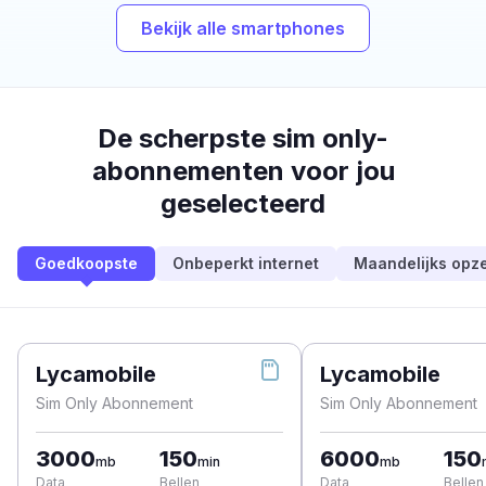
Bekijk alle smartphones
De scherpste sim only-
abonnementen voor jou
geselecteerd
Goedkoopste
Onbeperkt internet
Maandelijks opz
Lycamobile
Lycamobile
Sim Only Abonnement
Sim Only Abonnement
3000
150
6000
150
mb
min
mb
Data
Bellen
Data
Bellen