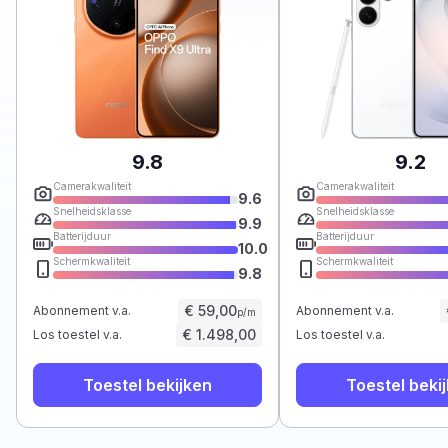
9.8
9.2
Camerakwaliteit
Camerakwaliteit
9.6
Snelheidsklasse
Snelheidsklasse
9.9
Batterijduur
Batterijduur
10.0
Schermkwaliteit
Schermkwaliteit
9.8
€ 59,00
Abonnement v.a.
Abonnement v.a.
p/m
€ 1.498,00
Los toestel v.a.
Los toestel v.a.
Toestel bekijken
Toestel beki