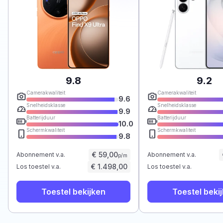
9.8
9.2
Camerakwaliteit
Camerakwaliteit
9.6
Snelheidsklasse
Snelheidsklasse
9.9
Batterijduur
Batterijduur
10.0
Schermkwaliteit
Schermkwaliteit
9.8
€ 59,00
Abonnement v.a.
Abonnement v.a.
p/m
€ 1.498,00
Los toestel v.a.
Los toestel v.a.
Toestel bekijken
Toestel beki