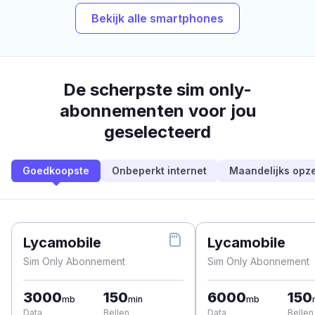
Bekijk alle smartphones
De scherpste sim only-
abonnementen voor jou
geselecteerd
Goedkoopste
Onbeperkt internet
Maandelijks opz
Lycamobile
Lycamobile
Sim Only Abonnement
Sim Only Abonnement
3000
150
6000
150
mb
min
mb
Data
Bellen
Data
Bellen