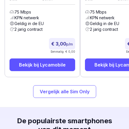
75
Mbps
75
Mbps
KPN
netwerk
KPN
netwerk
Geldig in de EU
Geldig in de EU
2 jarig contract
2 jarig contract
€ 3,00
p/m
Eenmalig: € 0,00
E
Bekijk bij
Lycamobile
Bekijk bij
Lycam
Vergelijk alle Sim Only
De populairste smartphones