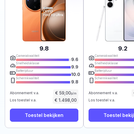
9.8
9.2
Camerakwaliteit
Camerakwaliteit
9.6
Snelheidsklasse
Snelheidsklasse
9.9
Batterijduur
Batterijduur
10.0
Schermkwaliteit
Schermkwaliteit
9.8
€ 59,00
Abonnement v.a.
Abonnement v.a.
p/m
€ 1.498,00
Los toestel v.a.
Los toestel v.a.
Toestel bekijken
Toestel beki