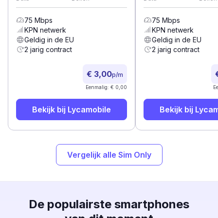
75
Mbps
75
Mbps
KPN
netwerk
KPN
netwerk
Geldig in de EU
Geldig in de EU
2 jarig contract
2 jarig contract
€ 3,00
p/m
Eenmalig: € 0,00
E
Bekijk bij
Lycamobile
Bekijk bij
Lycam
Vergelijk alle Sim Only
De populairste smartphones