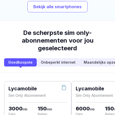
Bekijk alle smartphones
De scherpste sim only-
abonnementen voor jou
geselecteerd
Goedkoopste
Onbeperkt internet
Maandelijks opz
Lycamobile
Lycamobile
Sim Only Abonnement
Sim Only Abonnement
3000
150
6000
150
mb
min
mb
Data
Bellen
Data
Bellen