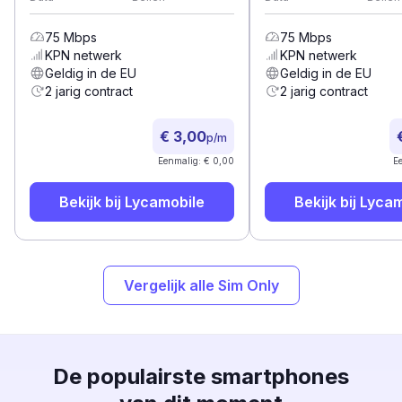
75
Mbps
75
Mbps
KPN
netwerk
KPN
netwerk
Geldig in de EU
Geldig in de EU
2 jarig contract
2 jarig contract
€ 3,00
p/m
Eenmalig: € 0,00
E
Bekijk bij
Lycamobile
Bekijk bij
Lycam
Vergelijk alle Sim Only
De populairste smartphones