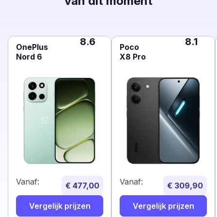
van dit moment
8.6
8.1
OnePlus
Poco
Nord 6
X8 Pro
Vanaf:
Vanaf:
€ 477,00
€ 309,90
Vergelijk prijzen
Vergelijk prijzen