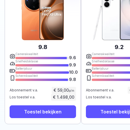
9.8
9.2
Camerakwaliteit
Camerakwaliteit
9.6
Snelheidsklasse
Snelheidsklasse
9.9
Batterijduur
Batterijduur
10.0
Schermkwaliteit
Schermkwaliteit
9.8
€ 59,00
Abonnement v.a.
Abonnement v.a.
p/m
€ 1.498,00
Los toestel v.a.
Los toestel v.a.
Toestel bekijken
Toestel beki