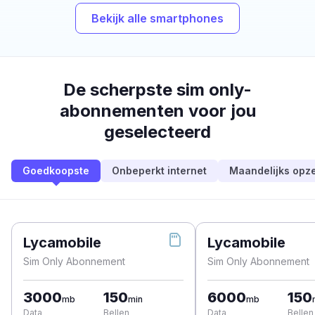
Bekijk alle smartphones
De scherpste sim only-
abonnementen voor jou
geselecteerd
Goedkoopste
Onbeperkt internet
Maandelijks opz
Lycamobile
Lycamobile
Sim Only Abonnement
Sim Only Abonnement
3000
150
6000
150
mb
min
mb
Data
Bellen
Data
Bellen