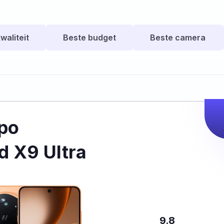
waliteit
Beste budget
Beste camera
po
d X9 Ultra
9.8