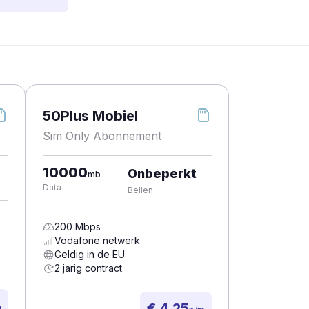
50Plus Mobiel
Sim Only Abonnement
10000
Onbeperkt
mb
Data
Bellen
200
Mbps
Vodafone
netwerk
Geldig in de EU
2 jarig contract
€ 4,25
m