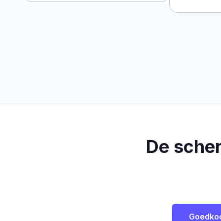
De sche
Goedko