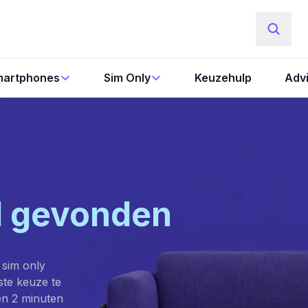
artphones
Sim Only
Keuzehulp
Adv
l gevonden
 sim only
este keuze te
en 2 minuten