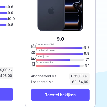
9.6
9.9
10.0
9.8
9.0
Camerakwaliteit
9.7
Snelheidsklasse
9.9
Batterijduur
7.1
Schermkwaliteit
9.1
59,00
p/m
.498,00
Abonnement v.a.
€ 33,00
p/m
Los toestel v.a.
€ 1.154,99
Toestel bekijken