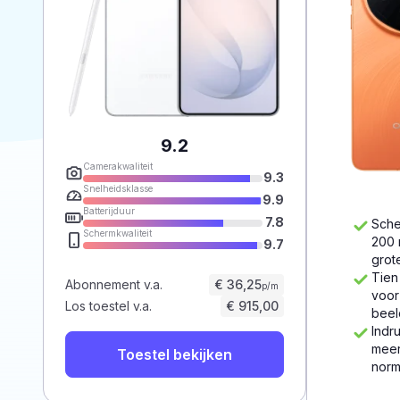
9.2
Camerakwaliteit
9.3
Snelheidsklasse
9.9
Batterijduur
7.8
Sche
Schermkwaliteit
200 
9.7
grot
Tien
Abonnement v.a.
€ 36,25
p/m
voor
Los toestel v.a.
€ 915,00
beel
Indr
meer
Toestel bekijken
norm