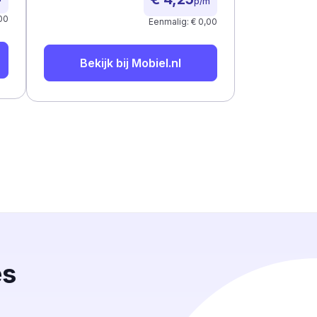
p/m
00
Eenmalig: € 0,00
Bekijk bij
Mobiel.nl
es