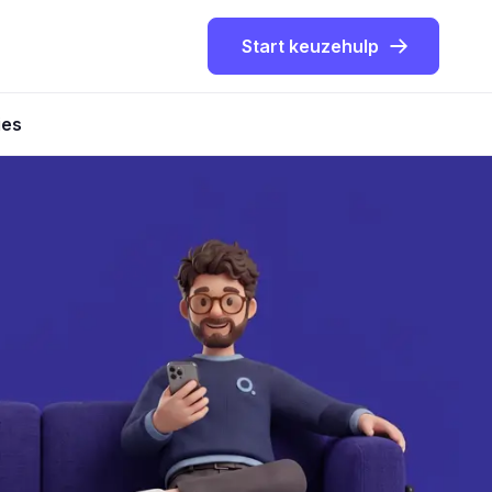
Start keuzehulp
ies