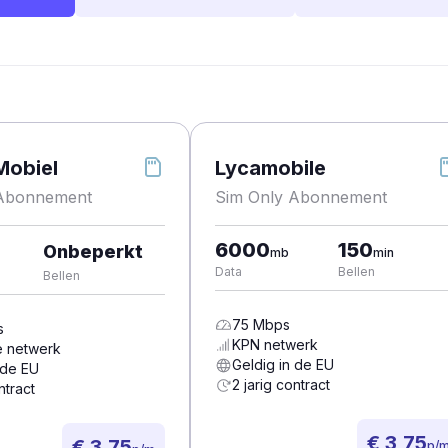
Mobiel
Lycamobile
 Abonnement
Sim Only Abonnement
6000
150
Onbeperkt
mb
min
Data
Bellen
Bellen
75
Mbps
s
KPN
netwerk
e
netwerk
Geldig in de EU
 de EU
2 jarig contract
ntract
€ 3,75
€ 3,75
p/