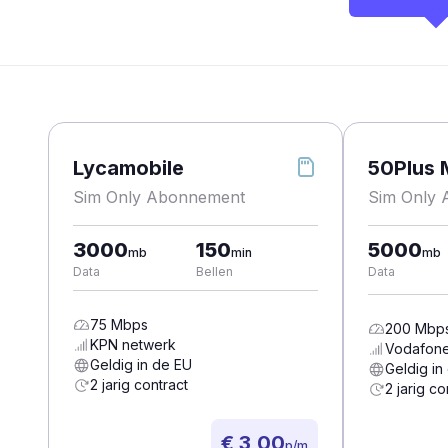
Lycamobile
50Plus 
Sim Only Abonnement
Sim Only
3000
150
5000
mb
min
mb
Data
Bellen
Data
75
Mbps
200
Mbp
KPN
netwerk
Vodafon
Geldig in de EU
Geldig in
2 jarig contract
2 jarig co
€ 3,00
p/m