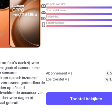
Camerakwaliteit
Snelheidsklasse
Batterijduur
Schermkwaliteit
rpe foto's dankzij twee
megapixel-camera's met
e sensoren.
Abonnement v.a.
€ 
 keer optisch inzoomen
Los toestel v.a.
€ 1
 verrassend gedetailleerde
den op afstand.
ukwekkende accuduur van
 dan twee dagen bij
Toestel bekijken
aal gebruik.