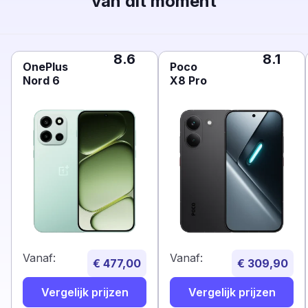
van dit moment
8.6
8.1
OnePlus
Poco
Nord 6
X8 Pro
Vanaf:
Vanaf:
€ 477,00
€ 309,90
Vergelijk prijzen
Vergelijk prijzen