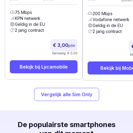
Bellen
75
Mbps
200
Mbps
KPN
netwerk
Vodafone
netwerk
Geldig in de EU
Geldig in de EU
2 jarig contract
2 jarig contract
€ 3,00
p/m
Eenmalig: € 0,00
E
Bekijk bij
Lycamobile
Bekijk bij
Mobi
Vergelijk alle Sim Only
De populairste smartphones