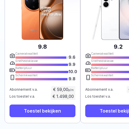
9.8
9.2
Camerakwaliteit
Camerakwaliteit
9.6
Snelheidsklasse
Snelheidsklasse
9.9
Batterijduur
Batterijduur
10.0
Schermkwaliteit
Schermkwaliteit
9.8
€ 59,00
Abonnement v.a.
Abonnement v.a.
p/m
€ 1.498,00
Los toestel v.a.
Los toestel v.a.
Toestel bekijken
Toestel beki