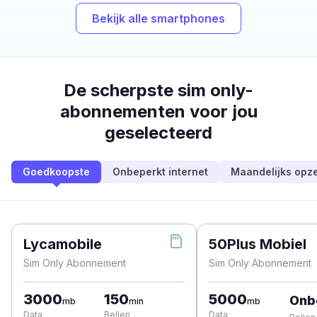
Bekijk alle smartphones
De scherpste sim only-
abonnementen voor jou
geselecteerd
Goedkoopste
Onbeperkt internet
Maandelijks opz
Lycamobile
50Plus Mobiel
Sim Only Abonnement
Sim Only Abonnement
3000
150
5000
Onb
mb
min
mb
Data
Bellen
Data