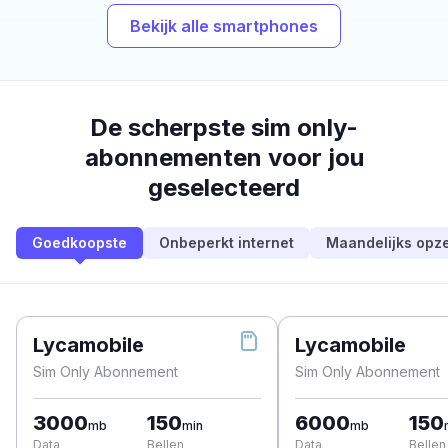
Bekijk alle smartphones
De scherpste sim only-
abonnementen voor jou
geselecteerd
Goedkoopste
Onbeperkt internet
Maandelijks opz
Lycamobile
Lycamobile
Sim Only Abonnement
Sim Only Abonnement
3000
150
6000
150
mb
min
mb
Data
Bellen
Data
Bellen