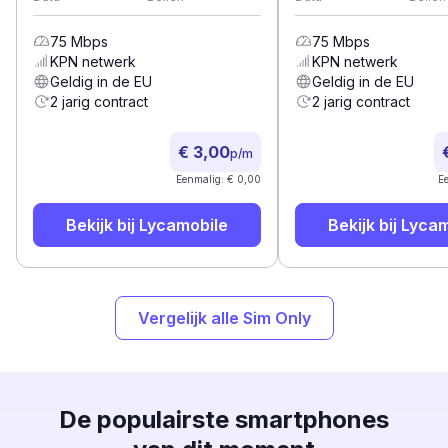
75
Mbps
75
Mbps
KPN
netwerk
KPN
netwerk
Geldig in de EU
Geldig in de EU
2 jarig contract
2 jarig contract
€ 3,00
p/m
Eenmalig: € 0,00
E
Bekijk bij
Lycamobile
Bekijk bij
Lycam
Vergelijk alle Sim Only
De populairste smartphones