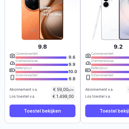
9.8
9.2
Camerakwaliteit
Camerakwaliteit
9.6
Snelheidsklasse
Snelheidsklasse
9.9
Batterijduur
Batterijduur
10.0
Schermkwaliteit
Schermkwaliteit
9.8
€ 59,00
Abonnement v.a.
Abonnement v.a.
p/m
€ 1.498,00
Los toestel v.a.
Los toestel v.a.
Toestel bekijken
Toestel beki