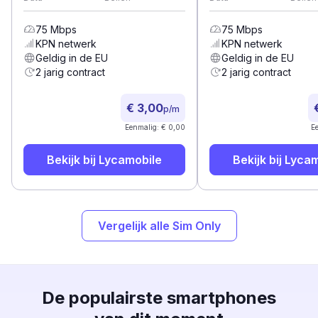
75
Mbps
75
Mbps
KPN
netwerk
KPN
netwerk
Geldig in de EU
Geldig in de EU
2 jarig contract
2 jarig contract
€ 3,00
p/m
Eenmalig: € 0,00
E
Bekijk bij
Lycamobile
Bekijk bij
Lycam
Vergelijk alle Sim Only
De populairste smartphones