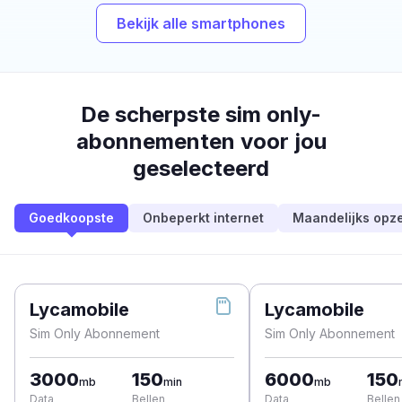
Bekijk alle smartphones
De scherpste sim only-
abonnementen voor jou
geselecteerd
Goedkoopste
Onbeperkt internet
Maandelijks opz
Lycamobile
Lycamobile
Sim Only Abonnement
Sim Only Abonnement
3000
150
6000
150
mb
min
mb
Data
Bellen
Data
Bellen