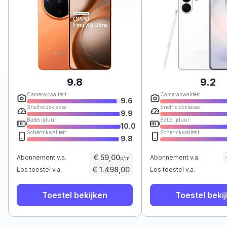
9.8
9.2
Camerakwaliteit
Camerakwaliteit
9.6
Snelheidsklasse
Snelheidsklasse
9.9
Batterijduur
Batterijduur
10.0
Schermkwaliteit
Schermkwaliteit
9.8
€ 59,00
Abonnement v.a.
Abonnement v.a.
p/m
€ 1.498,00
Los toestel v.a.
Los toestel v.a.
Toestel bekijken
Toestel beki