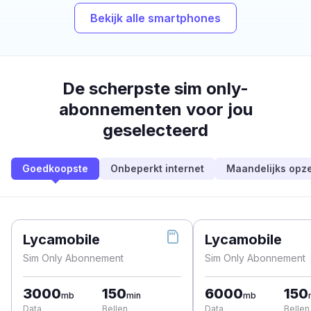
Bekijk alle smartphones
De scherpste sim only-
abonnementen voor jou
geselecteerd
Goedkoopste
Onbeperkt internet
Maandelijks opz
Lycamobile
Lycamobile
Sim Only Abonnement
Sim Only Abonnement
3000
150
6000
150
mb
min
mb
Data
Bellen
Data
Bellen