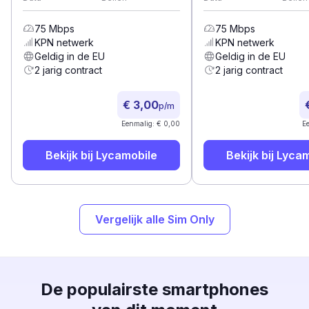
75
Mbps
75
Mbps
KPN
netwerk
KPN
netwerk
Geldig in de EU
Geldig in de EU
2 jarig contract
2 jarig contract
€ 3,00
p/m
Eenmalig: € 0,00
E
Bekijk bij
Lycamobile
Bekijk bij
Lycam
Vergelijk alle Sim Only
De populairste smartphones