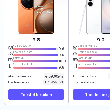
9.8
9.2
Camerakwaliteit
Camerakwaliteit
9.6
Snelheidsklasse
Snelheidsklasse
9.9
Batterijduur
Batterijduur
10.0
Schermkwaliteit
Schermkwaliteit
9.8
€ 59,00
Abonnement v.a.
Abonnement v.a.
p/m
€ 1.498,00
Los toestel v.a.
Los toestel v.a.
Toestel bekijken
Toestel beki