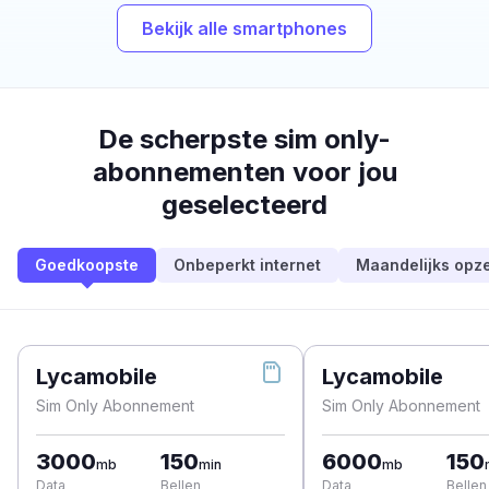
Bekijk alle smartphones
De scherpste sim only-
abonnementen voor jou
geselecteerd
Goedkoopste
Onbeperkt internet
Maandelijks opz
Lycamobile
Lycamobile
Sim Only Abonnement
Sim Only Abonnement
3000
150
6000
150
mb
min
mb
Data
Bellen
Data
Bellen