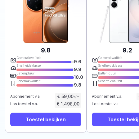
9.8
9.2
Camerakwaliteit
Camerakwaliteit
9.6
Snelheidsklasse
Snelheidsklasse
9.9
Batterijduur
Batterijduur
10.0
Schermkwaliteit
Schermkwaliteit
9.8
€ 59,00
Abonnement v.a.
Abonnement v.a.
p/m
€ 1.498,00
Los toestel v.a.
Los toestel v.a.
Toestel bekijken
Toestel beki