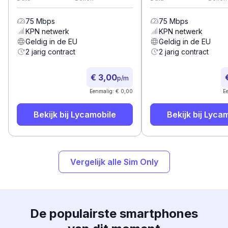
75
Mbps
75
Mbps
KPN
netwerk
KPN
netwerk
Geldig in de EU
Geldig in de EU
2 jarig contract
2 jarig contract
€ 3,00
p/m
Eenmalig: € 0,00
E
Bekijk bij
Lycamobile
Bekijk bij
Lycam
Vergelijk alle Sim Only
De populairste smartphones