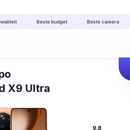
waliteit
Beste budget
Beste camera
po
d X9 Ultra
9.8