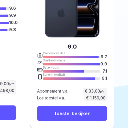
9.6
9.9
10.0
9.8
9.0
Camerakwaliteit
9.7
Snelheidsklasse
9.9
Batterijduur
7.1
Schermkwaliteit
9.1
59,00
p/m
.498,00
Abonnement v.a.
€ 33,00
p/m
Los toestel v.a.
€ 1.159,00
Toestel bekijken