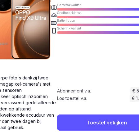
Camerakwaliteit
Snelheidsklasse
Batterijduur
Schermkwaliteit
rpe foto's dankzij twee
megapixel-camera's met
e sensoren.
Abonnement v.a.
€ 
 keer optisch inzoomen
Los toestel v.a.
€ 1
 verrassend gedetailleerde
den op afstand.
ukwekkende accuduur van
 dan twee dagen bij
Toestel bekijken
aal gebruik.