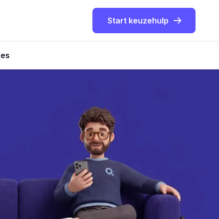
Start keuzehulp
ies