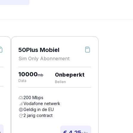
50Plus Mobiel
Sim Only Abonnement
10000
Onbeperkt
mb
Data
Bellen
200
Mbps
Vodafone
netwerk
Geldig in de EU
2 jarig contract
€ 4,25
m