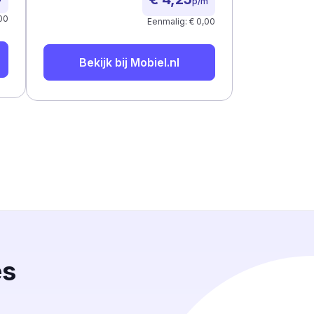
p/m
00
Eenmalig: € 0,00
Bekijk bij
Mobiel.nl
es