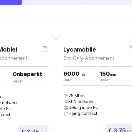
Mobiel
Lycamobile
 Abonnement
Sim Only Abonnement
6000
150
Onbeperkt
mb
min
Data
Bellen
Bellen
75
Mbps
s
KPN
netwerk
e
netwerk
Geldig in de EU
 de EU
2 jarig contract
ntract
€ 3,75
€ 3,75
p/