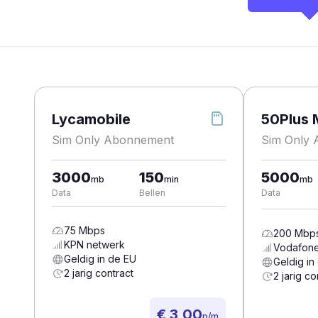
Lycamobile
50Plus 
Sim Only Abonnement
Sim Only
3000
150
5000
mb
min
mb
Data
Bellen
Data
75
Mbps
200
Mbp
KPN
netwerk
Vodafon
Geldig in de EU
Geldig in
2 jarig contract
2 jarig co
€ 3,00
p/m