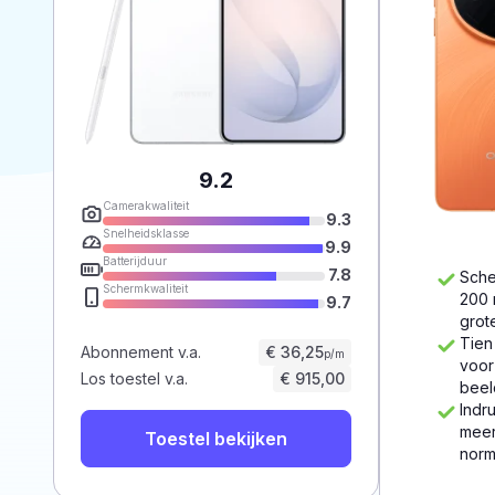
9.2
Camerakwaliteit
9.3
Snelheidsklasse
9.9
Batterijduur
7.8
Sche
Schermkwaliteit
200 
9.7
grot
Tien
Abonnement v.a.
€ 36,25
p/m
voor
Los toestel v.a.
€ 915,00
beel
Indr
meer
Toestel bekijken
norm