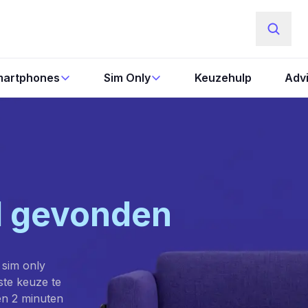
artphones
Sim Only
Keuzehulp
Adv
l gevonden
 sim only
este keuze te
en 2 minuten