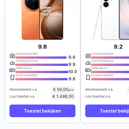
9.8
9.2
Camerakwaliteit
Camerakwaliteit
9.6
Snelheidsklasse
Snelheidsklasse
9.9
Batterijduur
Batterijduur
10.0
Schermkwaliteit
Schermkwaliteit
9.8
€ 59,00
Abonnement v.a.
Abonnement v.a.
p/m
€ 1.498,00
Los toestel v.a.
Los toestel v.a.
Toestel bekijken
Toestel beki