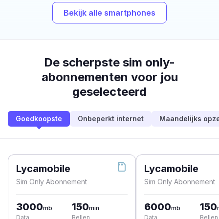
Bekijk alle smartphones
De scherpste sim only-
abonnementen voor jou
geselecteerd
Goedkoopste
Onbeperkt internet
Maandelijks opz
Lycamobile
Lycamobile
Sim Only Abonnement
Sim Only Abonnement
3000
150
6000
150
mb
min
mb
Data
Bellen
Data
Bellen