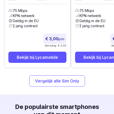
75
Mbps
75
Mbps
KPN
netwerk
KPN
netwerk
Geldig in de EU
Geldig in de EU
2 jarig contract
2 jarig contract
€ 3,00
p/m
Eenmalig: € 0,00
E
Bekijk bij
Lycamobile
Bekijk bij
Lycam
Vergelijk alle Sim Only
De populairste smartphones