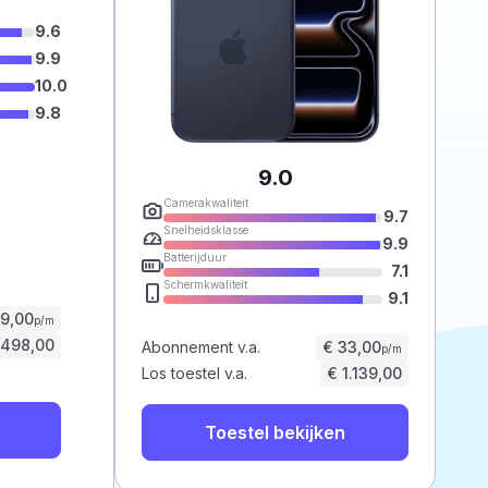
9.6
9.9
10.0
9.8
9.0
Camerakwaliteit
9.7
Snelheidsklasse
9.9
Batterijduur
7.1
Schermkwaliteit
9.1
59,00
p/m
.498,00
Abonnement v.a.
€ 33,00
p/m
Los toestel v.a.
€ 1.139,00
Toestel bekijken