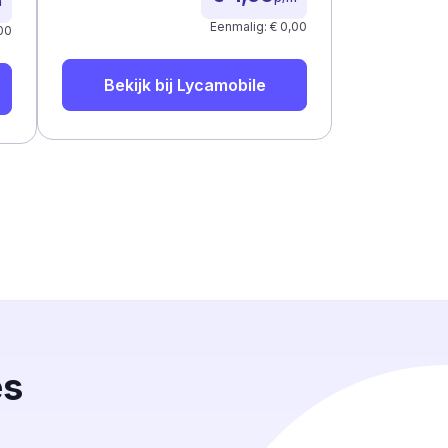
m
Eenmalig: € 0,00
00
Bekijk bij
Lycamobile
es