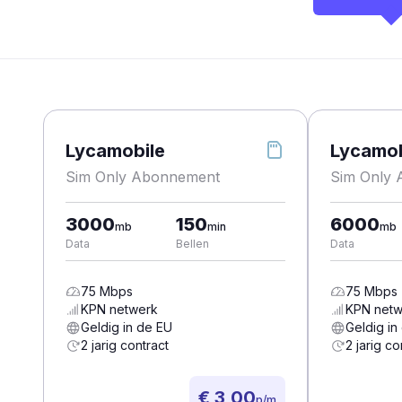
Lycamobile
Lycamob
Sim Only Abonnement
Sim Only
3000
150
6000
mb
min
mb
Data
Bellen
Data
75
Mbps
75
Mbps
KPN
netwerk
KPN
netw
Geldig in de EU
Geldig in
2 jarig contract
2 jarig co
€ 3,00
p/m