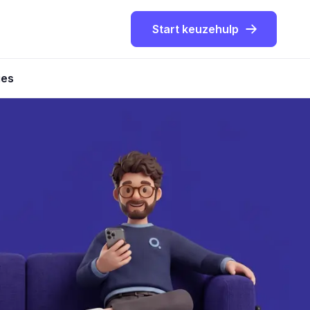
Start keuzehulp
ies