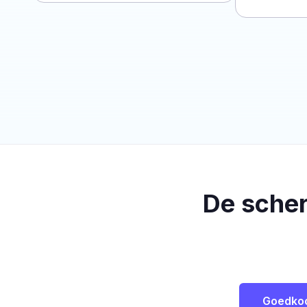
De sche
Goedko