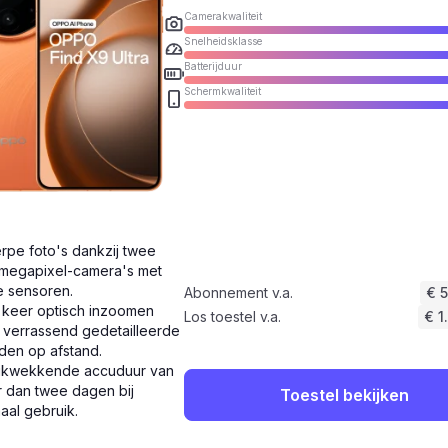
Camerakwaliteit
Snelheidsklasse
Batterijduur
Schermkwaliteit
rpe foto's dankzij twee
megapixel-camera's met
e sensoren.
Abonnement v.a.
€ 
 keer optisch inzoomen
Los toestel v.a.
€ 1
 verrassend gedetailleerde
den op afstand.
ukwekkende accuduur van
 dan twee dagen bij
Toestel bekijken
aal gebruik.