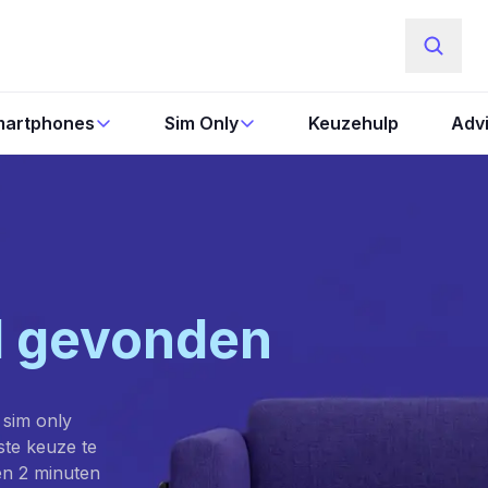
artphones
Sim Only
Keuzehulp
Adv
l gevonden
 sim only
este keuze te
en 2 minuten