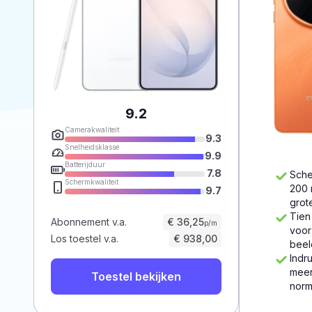
9.2
Camerakwaliteit
9.3
Snelheidsklasse
9.9
Batterijduur
7.8
Sche
Schermkwaliteit
200 
9.7
grot
Tien
Abonnement v.a.
€ 36,25
p/m
voor
Los toestel v.a.
€ 938,00
beel
Indr
meer
Toestel bekijken
norm