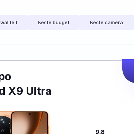
waliteit
Beste budget
Beste camera
po
d X9 Ultra
9.8