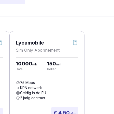
Lycamobile
Sim Only Abonnement
10000
150
mb
min
Data
Bellen
75
Mbps
KPN
netwerk
Geldig in de EU
2 jarig contract
€ 4,50
p/m