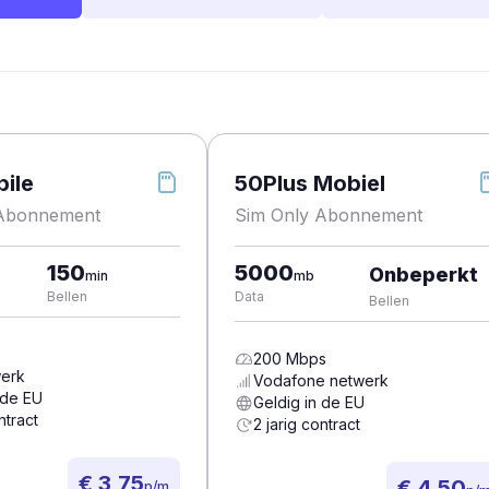
ile
50Plus Mobiel
 Abonnement
Sim Only Abonnement
150
5000
Onbeperkt
min
mb
Bellen
Data
Bellen
200
Mbps
erk
Vodafone
netwerk
 de EU
Geldig in de EU
ntract
2 jarig contract
€ 3,75
€ 4,50
p/m