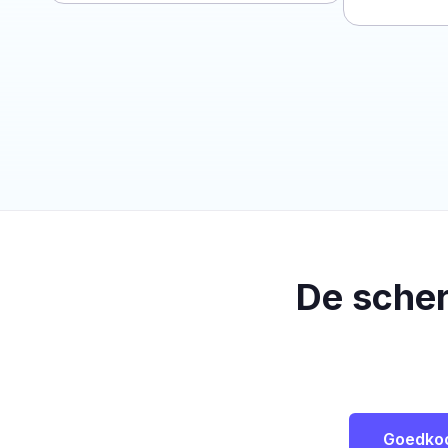
De sche
Goedko