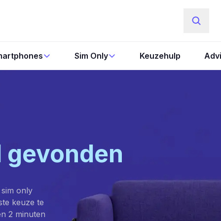
artphones
Sim Only
Keuzehulp
Adv
l gevonden
 sim only
este keuze te
en 2 minuten