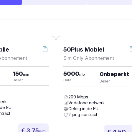
ile
50Plus Mobiel
 Abonnement
Sim Only Abonnement
150
5000
Onbeperkt
min
mb
Bellen
Data
Bellen
200
Mbps
erk
Vodafone
netwerk
 de EU
Geldig in de EU
ntract
2 jarig contract
€ 3,75
€ 4,50
p/m