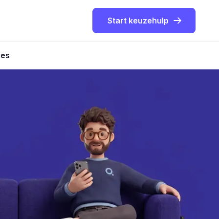
Start keuzehulp
ies