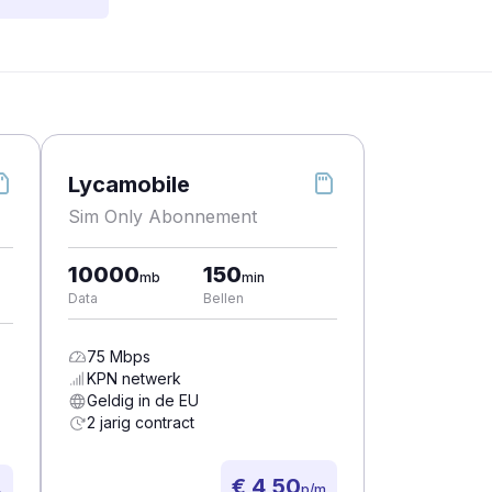
Lycamobile
Sim Only Abonnement
10000
150
mb
min
Data
Bellen
75
Mbps
KPN
netwerk
Geldig in de EU
2 jarig contract
€ 4,50
p/m