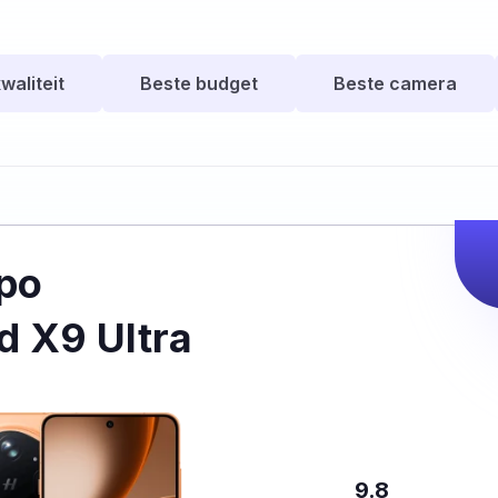
waliteit
Beste budget
Beste camera
po
d X9 Ultra
9.8