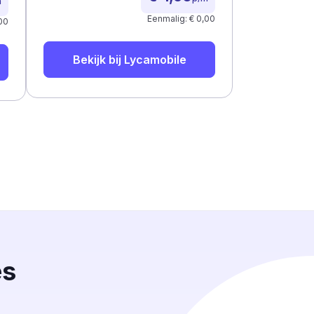
m
Eenmalig: € 0,00
00
Bekijk bij
Lycamobile
es