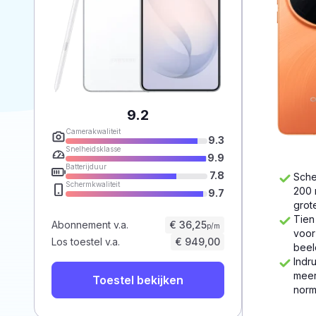
9.2
Camerakwaliteit
9.3
Snelheidsklasse
9.9
Batterijduur
7.8
Sche
Schermkwaliteit
200 
9.7
grot
Tien
Abonnement v.a.
€ 36,25
p/m
voor
Los toestel v.a.
€ 949,00
beel
Indr
meer
Toestel bekijken
norm