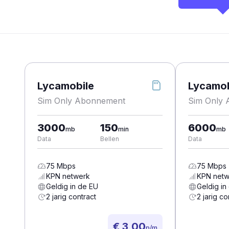
Lycamobile
Lycamob
Sim Only Abonnement
Sim Only
3000
150
6000
mb
min
mb
Data
Bellen
Data
75
Mbps
75
Mbps
KPN
netwerk
KPN
netw
Geldig in de EU
Geldig in
2 jarig contract
2 jarig co
€ 3,00
p/m