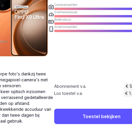
Camerakwaliteit
Snelheidsklasse
Batterijduur
Schermkwaliteit
rpe foto's dankzij twee
megapixel-camera's met
e sensoren.
Abonnement v.a.
€ 
 keer optisch inzoomen
Los toestel v.a.
€ 1
 verrassend gedetailleerde
den op afstand.
ukwekkende accuduur van
 dan twee dagen bij
Toestel bekijken
aal gebruik.