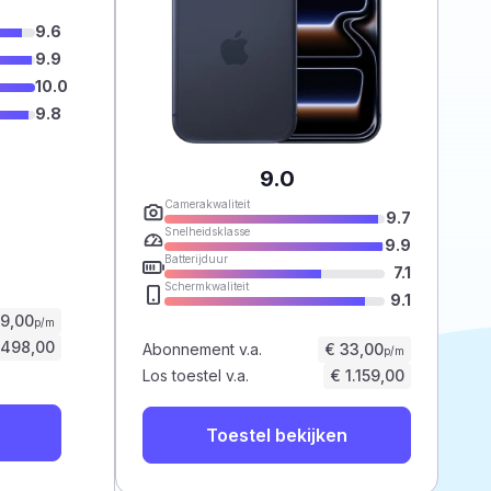
9.6
9.9
10.0
9.8
9.0
Camerakwaliteit
9.7
Snelheidsklasse
9.9
Batterijduur
7.1
Schermkwaliteit
9.1
59,00
p/m
.498,00
Abonnement v.a.
€ 33,00
p/m
Los toestel v.a.
€ 1.159,00
Toestel bekijken