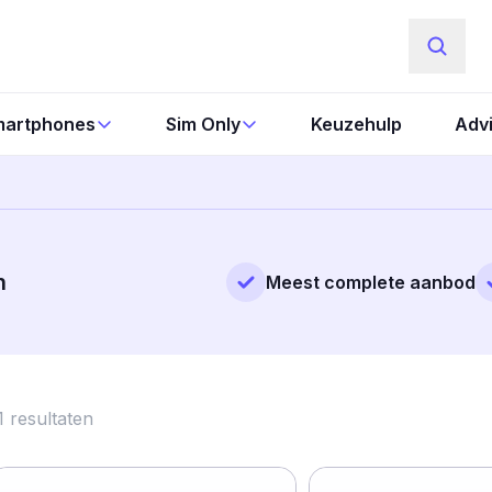
artphones
Sim Only
Keuzehulp
Adv
n
Meest complete aanbod
1
resultaten