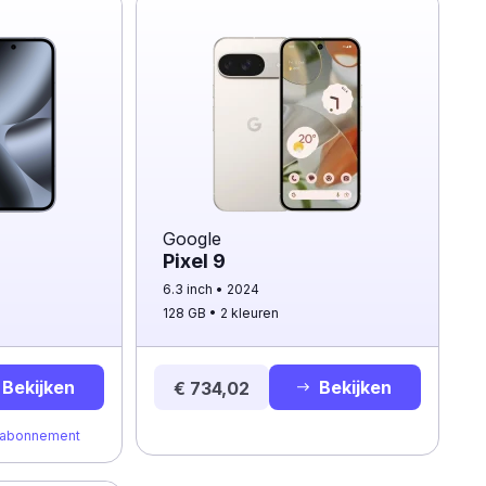
Google
d
Pixel 9
6.3 inch
2024
128 GB
2 kleuren
Bekijken
Bekijken
€ 734,02
t abonnement