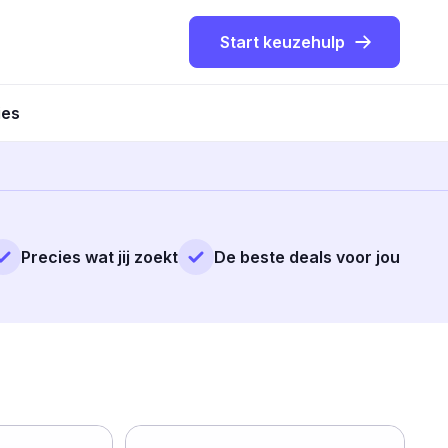
Start keuzehulp
ies
Precies wat jij zoekt
De beste deals voor jou