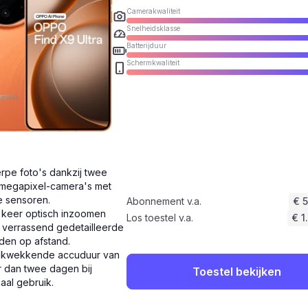
Camerakwaliteit
Snelheidsklasse
Batterijduur
Schermkwaliteit
rpe foto's dankzij twee
megapixel-camera's met
e sensoren.
Abonnement v.a.
€ 
 keer optisch inzoomen
Los toestel v.a.
€ 1
 verrassend gedetailleerde
den op afstand.
ukwekkende accuduur van
 dan twee dagen bij
Toestel bekijken
aal gebruik.