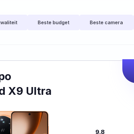
waliteit
Beste budget
Beste camera
po
d X9 Ultra
9.8