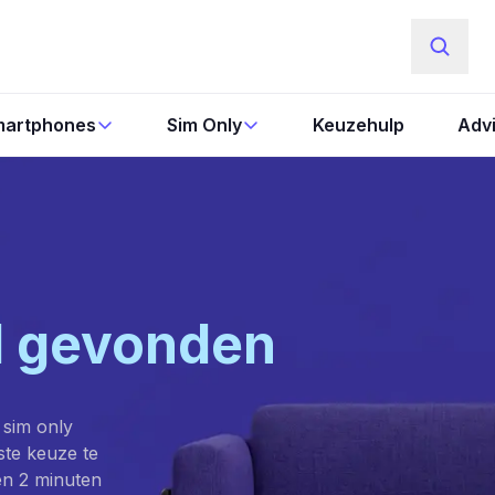
artphones
Sim Only
Keuzehulp
Adv
l gevonden
 sim only
este keuze te
en 2 minuten