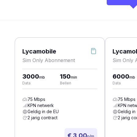
Lycamobile
Lycamob
Sim Only Abonnement
Sim Only
3000
150
6000
mb
min
mb
Data
Bellen
Data
75
Mbps
75
Mbps
KPN
netwerk
KPN
netw
Geldig in de EU
Geldig in
2 jarig contract
2 jarig co
€ 3,00
p/m