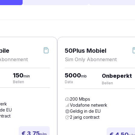
ile
50Plus Mobiel
 Abonnement
Sim Only Abonnement
150
5000
Onbeperkt
min
mb
Bellen
Data
Bellen
200
Mbps
erk
Vodafone
netwerk
 de EU
Geldig in de EU
ntract
2 jarig contract
€ 3,75
€ 4,50
p/m