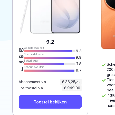
9.2
Camerakwaliteit
9.3
Snelheidsklasse
9.9
Batterijduur
7.8
Sche
Schermkwaliteit
200 
9.7
grot
Tien
Abonnement v.a.
€ 36,25
p/m
voor
Los toestel v.a.
€ 949,00
beel
Indr
meer
Toestel bekijken
norm