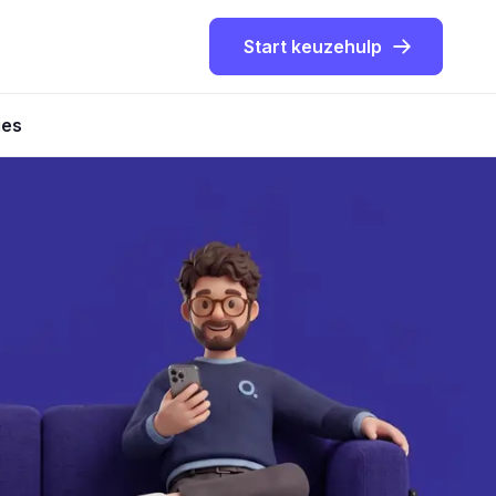
Start keuzehulp
ies