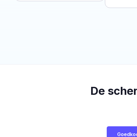
De sche
Goedko