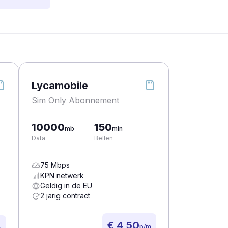
Lycamobile
Sim Only Abonnement
10000
150
mb
min
Data
Bellen
75
Mbps
KPN
netwerk
Geldig in de EU
2 jarig contract
€ 4,50
p/m