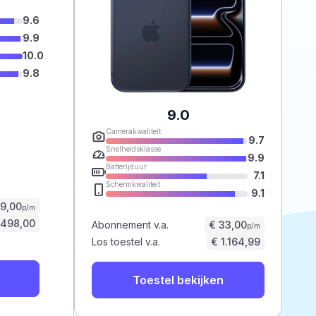
9.6
9.9
10.0
9.8
9.0
Camerakwaliteit
9.7
Snelheidsklasse
9.9
Batterijduur
7.1
Schermkwaliteit
9.1
59,00
p/m
.498,00
Abonnement v.a.
€ 33,00
p/m
Los toestel v.a.
€ 1.164,99
Toestel bekijken