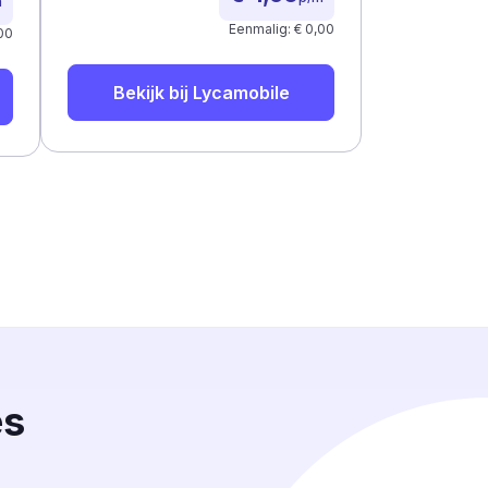
m
Eenmalig: € 0,00
00
Bekijk bij
Lycamobile
es