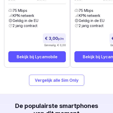
75
Mbps
75
Mbps
KPN
netwerk
KPN
netwerk
Geldig in de EU
Geldig in de EU
2 jarig contract
2 jarig contract
€ 3,00
p/m
Eenmalig: € 0,00
E
Bekijk bij
Lycamobile
Bekijk bij
Lycam
Vergelijk alle Sim Only
De populairste smartphones