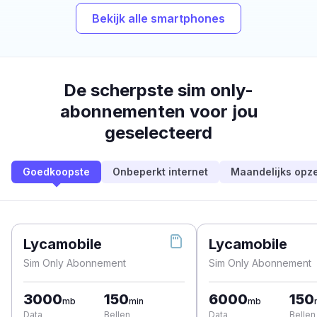
Bekijk alle smartphones
De scherpste sim only-
abonnementen voor jou
geselecteerd
Goedkoopste
Onbeperkt internet
Maandelijks opz
Lycamobile
Lycamobile
Sim Only Abonnement
Sim Only Abonnement
3000
150
6000
150
mb
min
mb
Data
Bellen
Data
Bellen