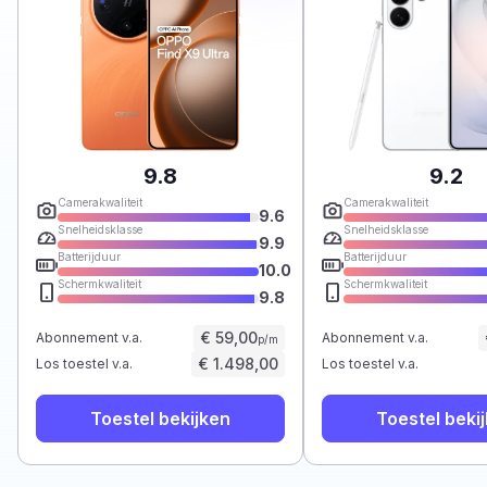
9.8
9.2
Camerakwaliteit
Camerakwaliteit
9.6
Snelheidsklasse
Snelheidsklasse
9.9
Batterijduur
Batterijduur
10.0
Schermkwaliteit
Schermkwaliteit
9.8
€ 59,00
Abonnement v.a.
Abonnement v.a.
p/m
€ 1.498,00
Los toestel v.a.
Los toestel v.a.
Toestel bekijken
Toestel beki