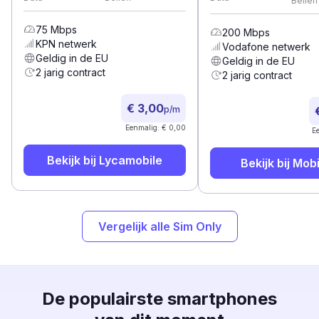
Bellen
75
Mbps
200
Mbps
KPN
netwerk
Vodafone
netwerk
Geldig in de EU
Geldig in de EU
2 jarig contract
2 jarig contract
€ 3,00
p/m
Eenmalig: € 0,00
E
Bekijk bij
Lycamobile
Bekijk bij
Mobi
Vergelijk alle Sim Only
De populairste smartphones