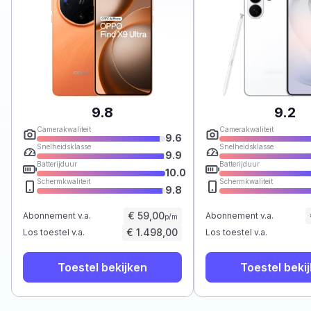
9.8
9.2
Camerakwaliteit
Camerakwaliteit
9.6
Snelheidsklasse
Snelheidsklasse
9.9
Batterijduur
Batterijduur
10.0
Schermkwaliteit
Schermkwaliteit
9.8
€ 59,00
Abonnement v.a.
Abonnement v.a.
p/m
€ 1.498,00
Los toestel v.a.
Los toestel v.a.
Toestel bekijken
Toestel beki