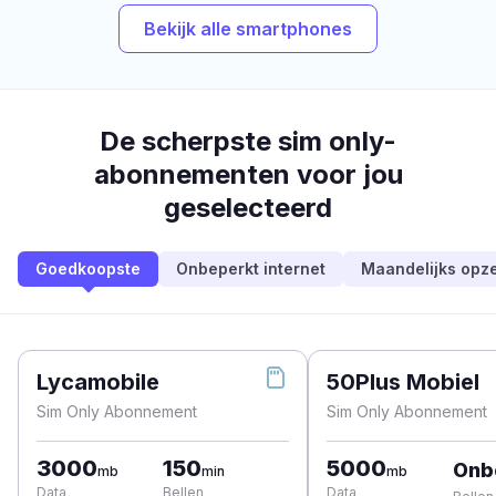
Bekijk alle smartphones
De scherpste sim only-
abonnementen voor jou
geselecteerd
Goedkoopste
Onbeperkt internet
Maandelijks opz
Lycamobile
50Plus Mobiel
Sim Only Abonnement
Sim Only Abonnement
3000
150
5000
Onb
mb
min
mb
Data
Bellen
Data