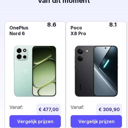
van dit moment
8.6
8.1
OnePlus
Poco
Nord 6
X8 Pro
Vanaf:
Vanaf:
€ 477,00
€ 309,90
Vergelijk prijzen
Vergelijk prijzen