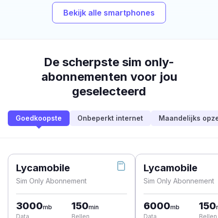
Bekijk alle smartphones
De scherpste sim only-
abonnementen voor jou
geselecteerd
Goedkoopste
Onbeperkt internet
Maandelijks opz
Lycamobile
Lycamobile
Sim Only Abonnement
Sim Only Abonnement
3000
150
6000
150
mb
min
mb
Data
Bellen
Data
Bellen