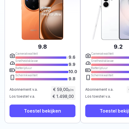
9.8
9.2
Camerakwaliteit
Camerakwaliteit
9.6
Snelheidsklasse
Snelheidsklasse
9.9
Batterijduur
Batterijduur
10.0
Schermkwaliteit
Schermkwaliteit
9.8
€ 59,00
Abonnement v.a.
Abonnement v.a.
p/m
€ 1.498,00
Los toestel v.a.
Los toestel v.a.
Toestel bekijken
Toestel beki