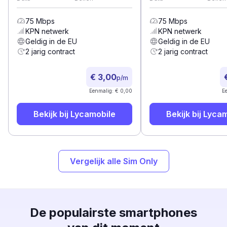
75
Mbps
75
Mbps
KPN
netwerk
KPN
netwerk
Geldig in de EU
Geldig in de EU
2 jarig contract
2 jarig contract
€ 3,00
p/m
Eenmalig: € 0,00
E
Bekijk bij
Lycamobile
Bekijk bij
Lycam
Vergelijk alle Sim Only
De populairste smartphones