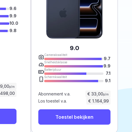
9.6
9.9
10.0
9.8
9.0
Camerakwaliteit
9.7
Snelheidsklasse
9.9
Batterijduur
7.1
Schermkwaliteit
9.1
59,00
p/m
.498,00
Abonnement v.a.
€ 33,00
p/m
Los toestel v.a.
€ 1.164,99
Toestel bekijken