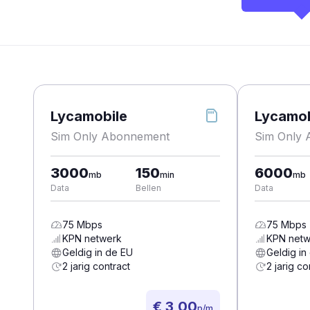
Lycamobile
Lycamob
Sim Only Abonnement
Sim Only
3000
150
6000
mb
min
mb
Data
Bellen
Data
75
Mbps
75
Mbps
KPN
netwerk
KPN
netw
Geldig in de EU
Geldig in
2 jarig contract
2 jarig co
€ 3,00
p/m