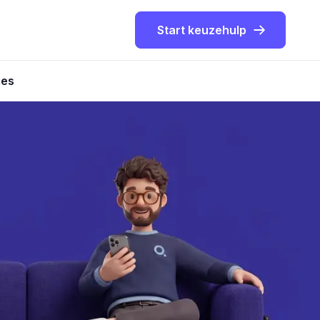
Start keuzehulp
ies