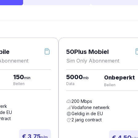
ile
50Plus Mobiel
 Abonnement
Sim Only Abonnement
150
5000
Onbeperkt
min
mb
Bellen
Data
Bellen
200
Mbps
erk
Vodafone
netwerk
 de EU
Geldig in de EU
ntract
2 jarig contract
€ 3,75
€ 4,50
p/m