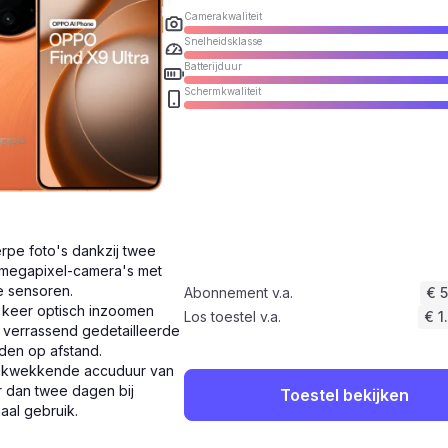
Camerakwaliteit
Snelheidsklasse
Batterijduur
Schermkwaliteit
rpe foto's dankzij twee
megapixel-camera's met
e sensoren.
Abonnement v.a.
€ 
 keer optisch inzoomen
Los toestel v.a.
€ 1
 verrassend gedetailleerde
den op afstand.
ukwekkende accuduur van
 dan twee dagen bij
Toestel bekijken
aal gebruik.