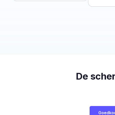
De sche
Goedko