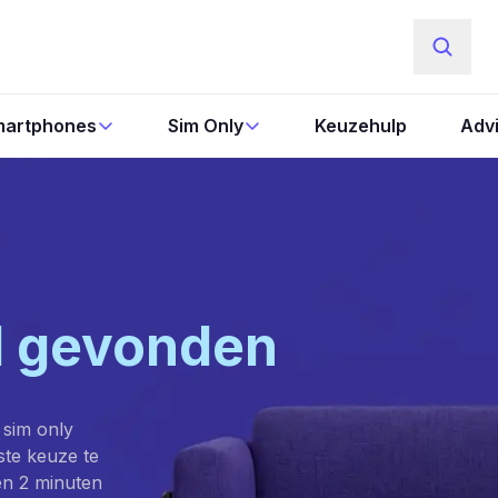
artphones
Sim Only
Keuzehulp
Adv
l gevonden
 sim only
este keuze te
en 2 minuten