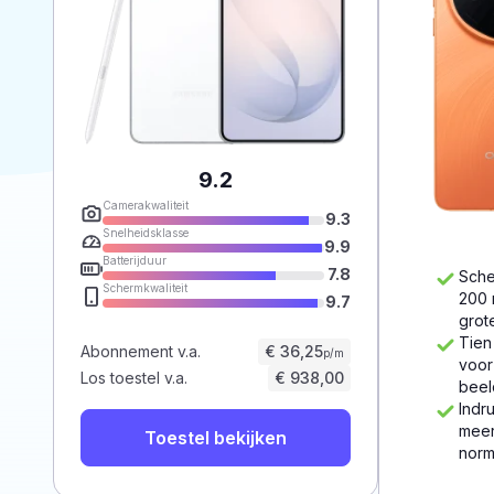
9.2
Camerakwaliteit
9.3
Snelheidsklasse
9.9
Batterijduur
7.8
Sche
Schermkwaliteit
200 
9.7
grot
Tien
Abonnement v.a.
€ 36,25
p/m
voor
Los toestel v.a.
€ 938,00
beel
Indr
meer
Toestel bekijken
norm