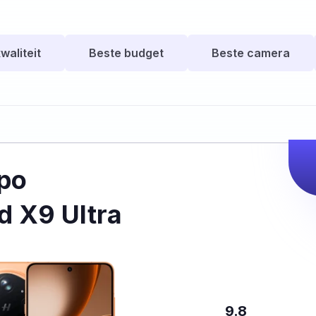
waliteit
Beste budget
Beste camera
po
d X9 Ultra
9.8