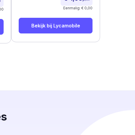
m
Eenmalig: € 0,00
00
Bekijk bij
Lycamobile
es