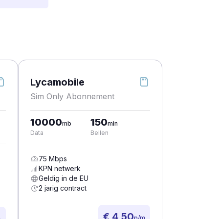
Lycamobile
Sim Only Abonnement
10000
150
mb
min
Data
Bellen
75
Mbps
KPN
netwerk
Geldig in de EU
2 jarig contract
€ 4,50
p/m