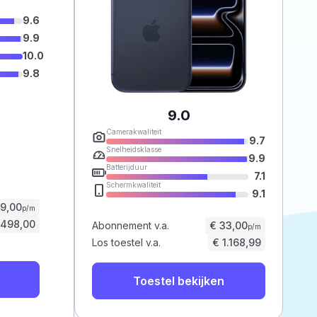
9.6
9.9
10.0
9.8
9.0
Camerakwaliteit
9.7
Snelheidsklasse
9.9
Batterijduur
7.1
Schermkwaliteit
9.1
59,00
p/m
.498,00
Abonnement v.a.
€ 33,00
p/m
Los toestel v.a.
€ 1.168,99
Toestel bekijken