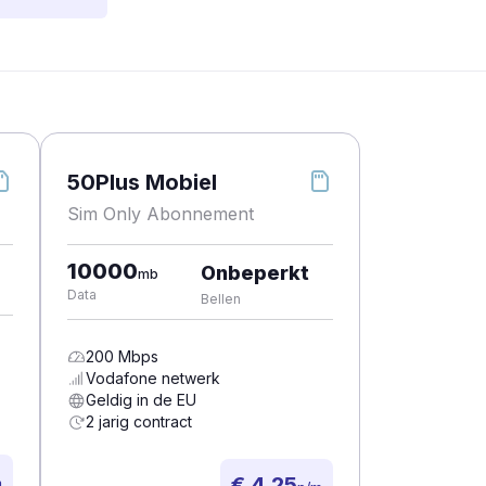
50Plus Mobiel
Sim Only Abonnement
10000
Onbeperkt
mb
Data
Bellen
200
Mbps
Vodafone
netwerk
Geldig in de EU
2 jarig contract
€ 4,25
m