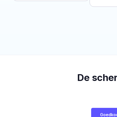
De sche
Goedko