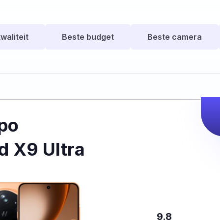
waliteit
Beste budget
Beste camera
po
d X9 Ultra
9.8