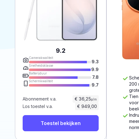
9.2
Camerakwaliteit
9.3
Snelheidsklasse
9.9
Batterijduur
7.8
Sche
Schermkwaliteit
200 
9.7
grot
Tien
Abonnement v.a.
€ 36,25
p/m
voor
Los toestel v.a.
€ 949,00
beel
Indr
meer
Toestel bekijken
norm