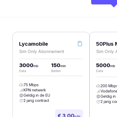
Lycamobile
50Plus 
Sim Only Abonnement
Sim Only
3000
150
5000
mb
min
mb
Data
Bellen
Data
75
Mbps
200
Mbp
KPN
netwerk
Vodafon
Geldig in de EU
Geldig in
2 jarig contract
2 jarig co
€ 3,00
p/m