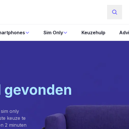
artphones
Sim Only
Keuzehulp
Adv
l gevonden
 sim only
este keuze te
en 2 minuten