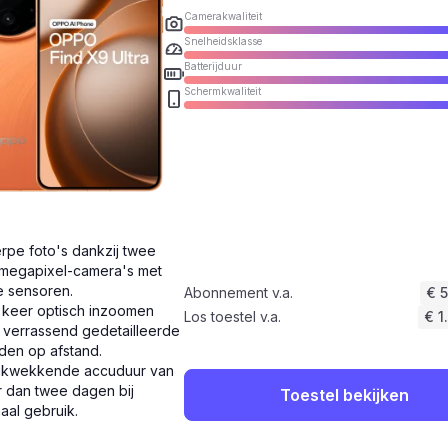
Camerakwaliteit
Snelheidsklasse
Batterijduur
Schermkwaliteit
rpe foto's dankzij twee
megapixel-camera's met
e sensoren.
Abonnement v.a.
€ 
 keer optisch inzoomen
Los toestel v.a.
€ 1
 verrassend gedetailleerde
den op afstand.
ukwekkende accuduur van
 dan twee dagen bij
Toestel bekijken
aal gebruik.