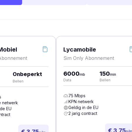
Mobiel
Lycamobile
 Abonnement
Sim Only Abonnement
6000
150
Onbeperkt
mb
min
Data
Bellen
Bellen
75
Mbps
s
KPN
netwerk
e
netwerk
Geldig in de EU
 de EU
2 jarig contract
ntract
€ 3,75
€ 3,75
p/