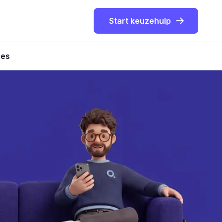
Start keuzehulp
ies