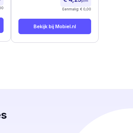
p/m
00
Eenmalig: € 0,00
Bekijk bij
Mobiel.nl
es