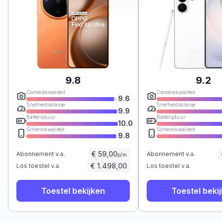
9.8
9.2
Camerakwaliteit
Camerakwaliteit
9.6
Snelheidsklasse
Snelheidsklasse
9.9
Batterijduur
Batterijduur
10.0
Schermkwaliteit
Schermkwaliteit
9.8
€ 59,00
Abonnement v.a.
Abonnement v.a.
p/m
€ 1.498,00
Los toestel v.a.
Los toestel v.a.
Toestel bekijken
Toestel beki