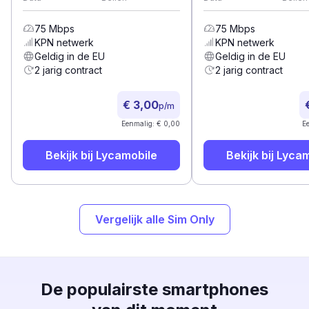
75
Mbps
75
Mbps
KPN
netwerk
KPN
netwerk
Geldig in de EU
Geldig in de EU
2 jarig contract
2 jarig contract
€ 3,00
p/m
Eenmalig: € 0,00
E
Bekijk bij
Lycamobile
Bekijk bij
Lycam
Vergelijk alle Sim Only
De populairste smartphones