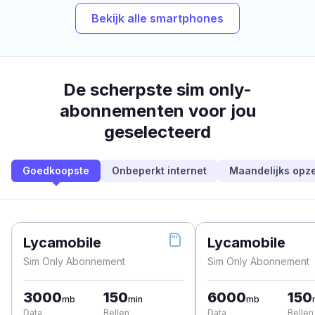
Bekijk alle smartphones
De scherpste sim only-
abonnementen voor jou
geselecteerd
Goedkoopste
Onbeperkt internet
Maandelijks opz
Lycamobile
Lycamobile
Sim Only Abonnement
Sim Only Abonnement
3000
150
6000
150
mb
min
mb
Data
Bellen
Data
Bellen