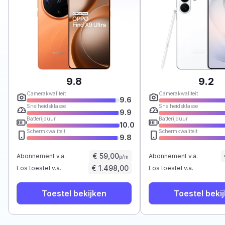
9.8
9.2
Camerakwaliteit
Camerakwaliteit
9.6
Snelheidsklasse
Snelheidsklasse
9.9
Batterijduur
Batterijduur
10.0
Schermkwaliteit
Schermkwaliteit
9.8
€ 59,00
Abonnement v.a.
Abonnement v.a.
p/m
€ 1.498,00
Los toestel v.a.
Los toestel v.a.
Toestel bekijken
Toestel beki