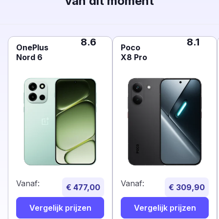
van dit moment
8.6
8.1
OnePlus
Poco
Nord 6
X8 Pro
Vanaf:
Vanaf:
€ 477,00
€ 309,90
Vergelijk prijzen
Vergelijk prijzen