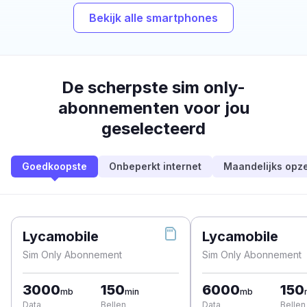
Bekijk alle smartphones
De scherpste sim only-
abonnementen voor jou
geselecteerd
Goedkoopste
Onbeperkt internet
Maandelijks opz
Lycamobile
Lycamobile
Sim Only Abonnement
Sim Only Abonnement
3000
150
6000
150
mb
min
mb
Data
Bellen
Data
Bellen