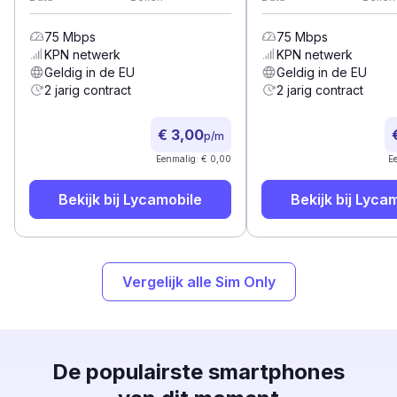
75
Mbps
75
Mbps
KPN
netwerk
KPN
netwerk
Geldig in de EU
Geldig in de EU
2 jarig contract
2 jarig contract
€ 3,00
p/m
Eenmalig: € 0,00
E
Bekijk bij
Lycamobile
Bekijk bij
Lycam
Vergelijk alle Sim Only
De populairste smartphones