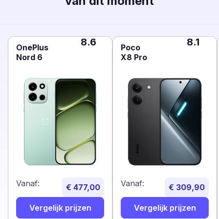
van dit moment
8.6
8.1
OnePlus
Poco
Nord 6
X8 Pro
Vanaf:
Vanaf:
€ 477,00
€ 309,90
Vergelijk prijzen
Vergelijk prijzen