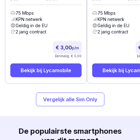
75
Mbps
75
Mbps
KPN
netwerk
KPN
netwerk
Geldig in de EU
Geldig in de EU
2 jarig contract
2 jarig contract
€ 3,00
p/m
Eenmalig: € 0,00
E
Bekijk bij
Lycamobile
Bekijk bij
Lycam
Vergelijk alle Sim Only
De populairste smartphones