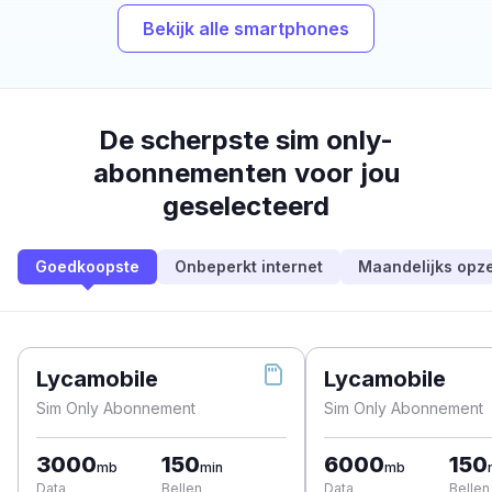
Bekijk alle smartphones
De scherpste sim only-
abonnementen voor jou
geselecteerd
Goedkoopste
Onbeperkt internet
Maandelijks opz
Lycamobile
Lycamobile
Sim Only Abonnement
Sim Only Abonnement
3000
150
6000
150
mb
min
mb
Data
Bellen
Data
Bellen