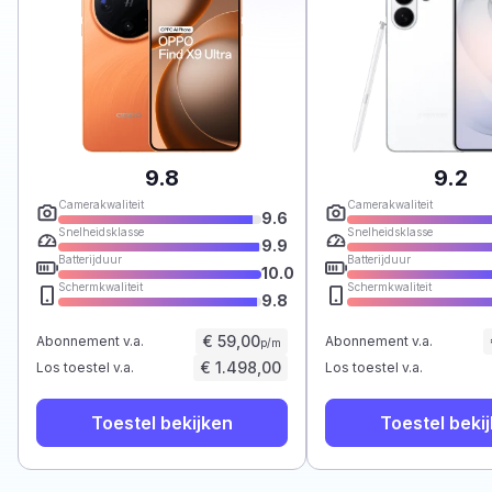
9.8
9.2
Camerakwaliteit
Camerakwaliteit
9.6
Snelheidsklasse
Snelheidsklasse
9.9
Batterijduur
Batterijduur
10.0
Schermkwaliteit
Schermkwaliteit
9.8
€ 59,00
Abonnement v.a.
Abonnement v.a.
p/m
€ 1.498,00
Los toestel v.a.
Los toestel v.a.
Toestel bekijken
Toestel beki