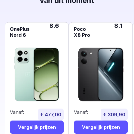
van dit moment
8.6
8.1
OnePlus
Poco
Nord 6
X8 Pro
Vanaf:
Vanaf:
€ 477,00
€ 309,90
Vergelijk prijzen
Vergelijk prijzen