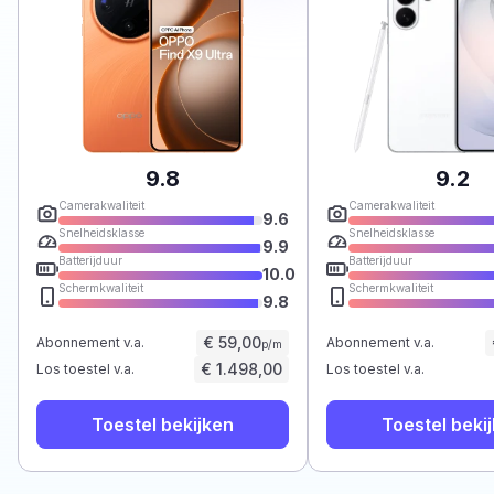
9.8
9.2
Camerakwaliteit
Camerakwaliteit
9.6
Snelheidsklasse
Snelheidsklasse
9.9
Batterijduur
Batterijduur
10.0
Schermkwaliteit
Schermkwaliteit
9.8
€ 59,00
Abonnement v.a.
Abonnement v.a.
p/m
€ 1.498,00
Los toestel v.a.
Los toestel v.a.
Toestel bekijken
Toestel beki