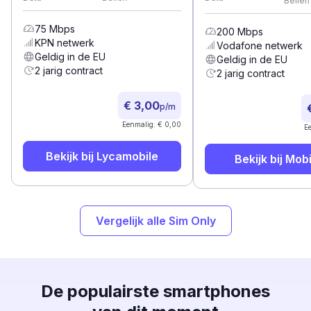
Bellen
75
Mbps
200
Mbps
KPN
netwerk
Vodafone
netwerk
Geldig in de EU
Geldig in de EU
2 jarig contract
2 jarig contract
€ 3,00
p/m
Eenmalig: € 0,00
E
Bekijk bij
Lycamobile
Bekijk bij
Mobi
Vergelijk alle Sim Only
De populairste smartphones