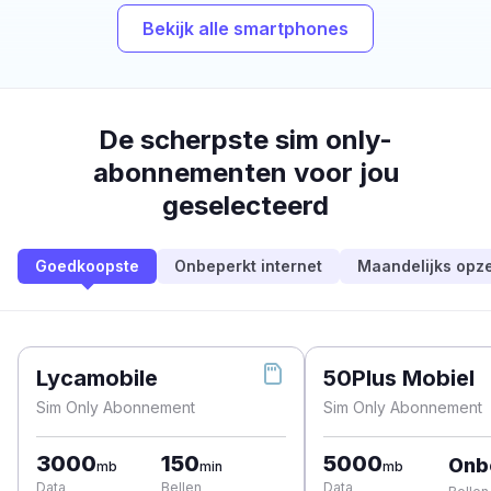
Bekijk alle smartphones
De scherpste sim only-
abonnementen voor jou
geselecteerd
Goedkoopste
Onbeperkt internet
Maandelijks opz
Lycamobile
50Plus Mobiel
Sim Only Abonnement
Sim Only Abonnement
3000
150
5000
Onb
mb
min
mb
Data
Bellen
Data