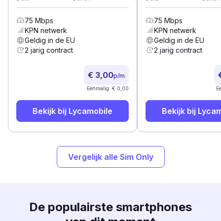
75
Mbps
75
Mbps
KPN
netwerk
KPN
netwerk
Geldig in de EU
Geldig in de EU
2 jarig contract
2 jarig contract
€ 3,00
p/m
Eenmalig: € 0,00
E
Bekijk bij
Lycamobile
Bekijk bij
Lycam
Vergelijk alle Sim Only
De populairste smartphones