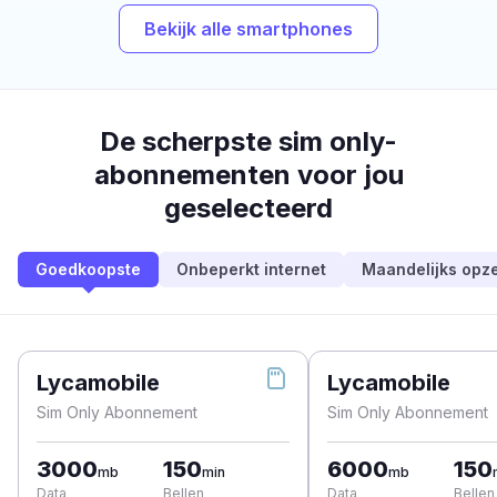
Bekijk alle smartphones
De scherpste sim only-
abonnementen voor jou
geselecteerd
Goedkoopste
Onbeperkt internet
Maandelijks opz
Lycamobile
Lycamobile
Sim Only Abonnement
Sim Only Abonnement
3000
150
6000
150
mb
min
mb
Data
Bellen
Data
Bellen