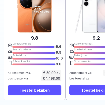
9.8
9.2
Camerakwaliteit
Camerakwaliteit
9.6
Snelheidsklasse
Snelheidsklasse
9.9
Batterijduur
Batterijduur
10.0
Schermkwaliteit
Schermkwaliteit
9.8
€ 59,00
Abonnement v.a.
Abonnement v.a.
p/m
€ 1.498,00
Los toestel v.a.
Los toestel v.a.
Toestel bekijken
Toestel beki