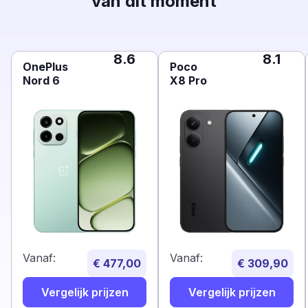
van dit moment
8.6
8.1
OnePlus
Poco
Nord 6
X8 Pro
Vanaf:
Vanaf:
€ 477,00
€ 309,90
Vergelijk prijzen
Vergelijk prijzen