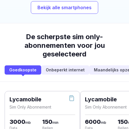
Bekijk alle smartphones
De scherpste sim only-
abonnementen voor jou
geselecteerd
Goedkoopste
Onbeperkt internet
Maandelijks opz
Lycamobile
Lycamobile
Sim Only Abonnement
Sim Only Abonnement
3000
150
6000
150
mb
min
mb
Data
Bellen
Data
Bellen