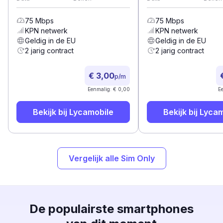
75
Mbps
75
Mbps
KPN
netwerk
KPN
netwerk
Geldig in de EU
Geldig in de EU
2 jarig contract
2 jarig contract
€ 3,00
p/m
Eenmalig: € 0,00
E
Bekijk bij
Lycamobile
Bekijk bij
Lycam
Vergelijk alle Sim Only
De populairste smartphones