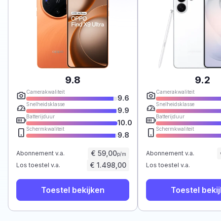
9.8
9.2
Camerakwaliteit
Camerakwaliteit
9.6
Snelheidsklasse
Snelheidsklasse
9.9
Batterijduur
Batterijduur
10.0
Schermkwaliteit
Schermkwaliteit
9.8
€ 59,00
Abonnement v.a.
Abonnement v.a.
p/m
€ 1.498,00
Los toestel v.a.
Los toestel v.a.
Toestel bekijken
Toestel beki