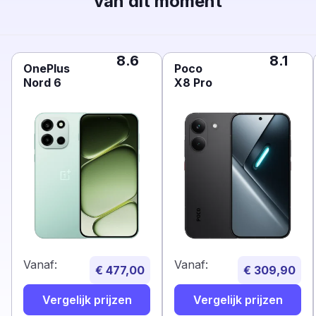
van dit moment
8.6
8.1
OnePlus
Poco
Nord 6
X8 Pro
Vanaf:
Vanaf:
€ 477,00
€ 309,90
Vergelijk prijzen
Vergelijk prijzen