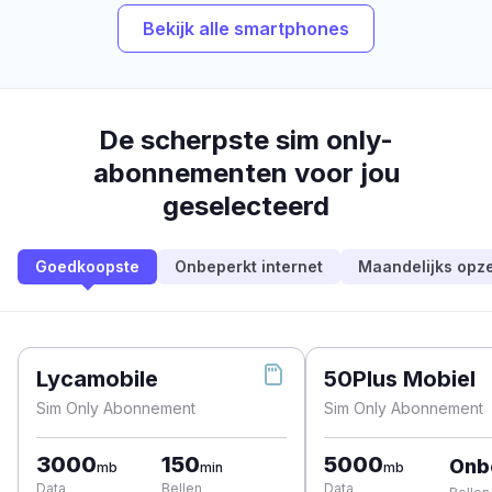
Bekijk alle smartphones
De scherpste sim only-
abonnementen voor jou
geselecteerd
Goedkoopste
Onbeperkt internet
Maandelijks opz
Lycamobile
50Plus Mobiel
Sim Only Abonnement
Sim Only Abonnement
3000
150
5000
Onb
mb
min
mb
Data
Bellen
Data