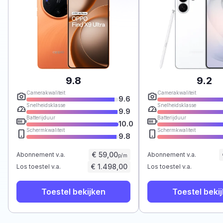
9.8
9.2
Camerakwaliteit
Camerakwaliteit
9.6
Snelheidsklasse
Snelheidsklasse
9.9
Batterijduur
Batterijduur
10.0
Schermkwaliteit
Schermkwaliteit
9.8
€ 59,00
Abonnement v.a.
Abonnement v.a.
p/m
€ 1.498,00
Los toestel v.a.
Los toestel v.a.
Toestel bekijken
Toestel beki