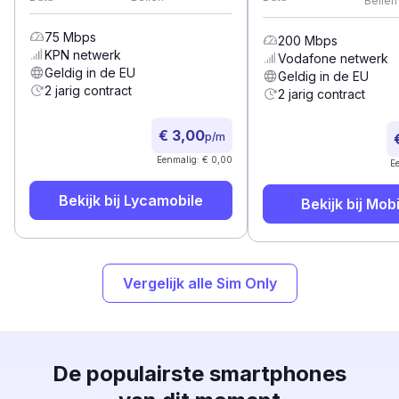
Bellen
75
Mbps
200
Mbps
KPN
netwerk
Vodafone
netwerk
Geldig in de EU
Geldig in de EU
2 jarig contract
2 jarig contract
€ 3,00
p/m
Eenmalig: € 0,00
E
Bekijk bij
Lycamobile
Bekijk bij
Mobi
Vergelijk alle Sim Only
De populairste smartphones