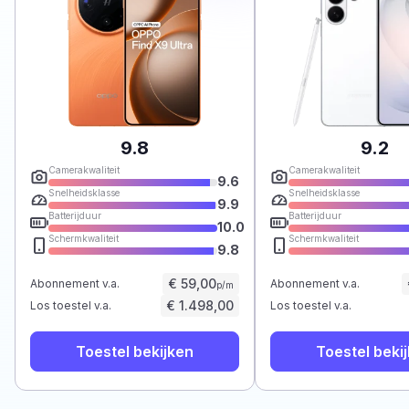
9.8
9.2
Camerakwaliteit
Camerakwaliteit
9.6
Snelheidsklasse
Snelheidsklasse
9.9
Batterijduur
Batterijduur
10.0
Schermkwaliteit
Schermkwaliteit
9.8
€ 59,00
Abonnement v.a.
Abonnement v.a.
p/m
€ 1.498,00
Los toestel v.a.
Los toestel v.a.
Toestel bekijken
Toestel beki