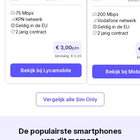
Bellen
75
Mbps
200
Mbps
KPN
netwerk
Vodafone
netwerk
Geldig in de EU
Geldig in de EU
2 jarig contract
2 jarig contract
€ 3,00
p/m
Eenmalig: € 0,00
E
Bekijk bij
Lycamobile
Bekijk bij
Mobi
Vergelijk alle Sim Only
De populairste smartphones