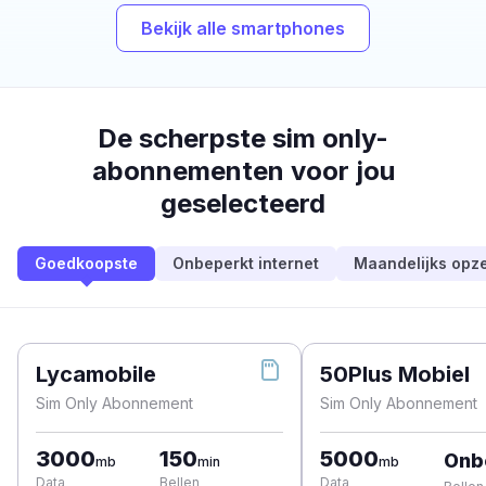
Bekijk alle smartphones
De scherpste sim only-
abonnementen voor jou
geselecteerd
Goedkoopste
Onbeperkt internet
Maandelijks opz
Lycamobile
50Plus Mobiel
Sim Only Abonnement
Sim Only Abonnement
3000
150
5000
Onb
mb
min
mb
Data
Bellen
Data