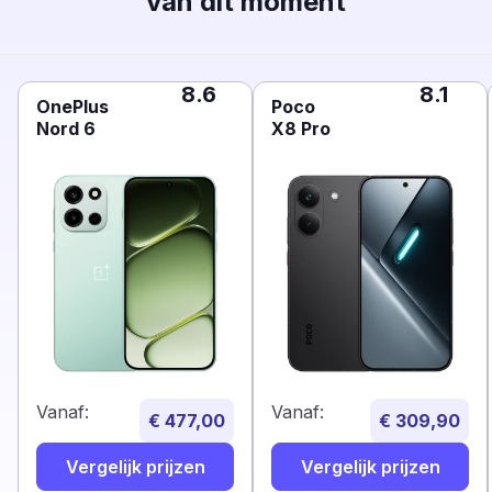
van dit moment
8.6
8.1
OnePlus
Poco
Nord 6
X8 Pro
Vanaf:
Vanaf:
€ 477,00
€ 309,90
Vergelijk prijzen
Vergelijk prijzen