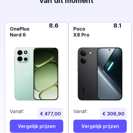
van dit moment
8.6
8.1
OnePlus
Poco
Nord 6
X8 Pro
Vanaf:
Vanaf:
€ 477,00
€ 309,90
Vergelijk prijzen
Vergelijk prijzen