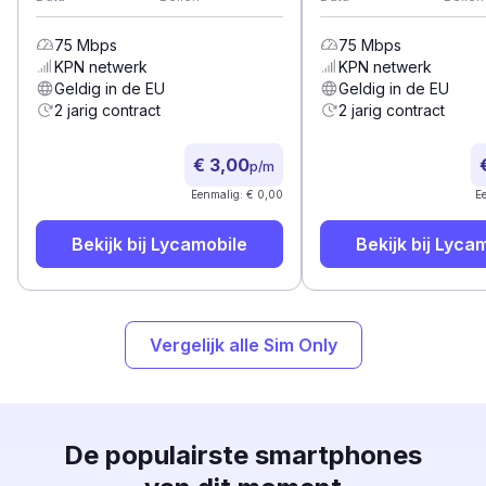
75
Mbps
75
Mbps
KPN
netwerk
KPN
netwerk
Geldig in de EU
Geldig in de EU
2 jarig contract
2 jarig contract
€ 3,00
p/m
Eenmalig: € 0,00
E
Bekijk bij
Lycamobile
Bekijk bij
Lycam
Vergelijk alle Sim Only
De populairste smartphones