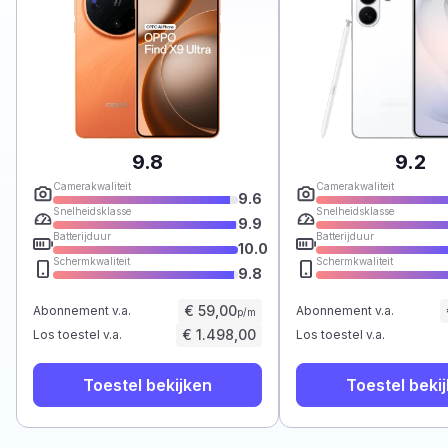
9.8
9.2
Camerakwaliteit
Camerakwaliteit
9.6
Snelheidsklasse
Snelheidsklasse
9.9
Batterijduur
Batterijduur
10.0
Schermkwaliteit
Schermkwaliteit
9.8
€ 59,00
Abonnement v.a.
Abonnement v.a.
p/m
€ 1.498,00
Los toestel v.a.
Los toestel v.a.
Toestel bekijken
Toestel beki