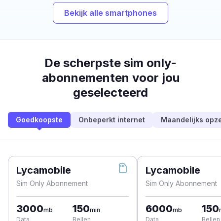
Bekijk alle smartphones
De scherpste sim only-
abonnementen voor jou
geselecteerd
Goedkoopste
Onbeperkt internet
Maandelijks opz
Lycamobile
Lycamobile
Sim Only Abonnement
Sim Only Abonnement
3000
150
6000
150
mb
min
mb
Data
Bellen
Data
Bellen