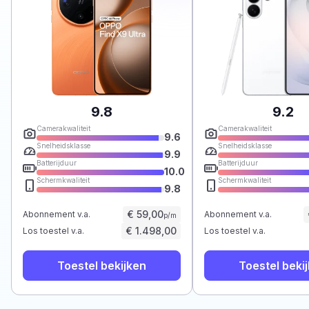
9.8
9.2
Camerakwaliteit
Camerakwaliteit
9.6
Snelheidsklasse
Snelheidsklasse
9.9
Batterijduur
Batterijduur
10.0
Schermkwaliteit
Schermkwaliteit
9.8
€ 59,00
Abonnement v.a.
Abonnement v.a.
p/m
€ 1.498,00
Los toestel v.a.
Los toestel v.a.
Toestel bekijken
Toestel beki