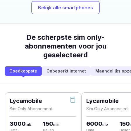
Bekijk alle smartphones
De scherpste sim only-
abonnementen voor jou
geselecteerd
Goedkoopste
Onbeperkt internet
Maandelijks opz
Lycamobile
Lycamobile
Sim Only Abonnement
Sim Only Abonnement
3000
150
6000
150
mb
min
mb
Data
Bellen
Data
Bellen