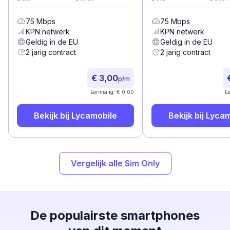
75
Mbps
75
Mbps
KPN
netwerk
KPN
netwerk
Geldig in de EU
Geldig in de EU
2 jarig contract
2 jarig contract
€ 3,00
p/m
Eenmalig: € 0,00
E
Bekijk bij
Lycamobile
Bekijk bij
Lycam
Vergelijk alle Sim Only
De populairste smartphones