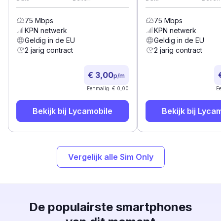
75
Mbps
75
Mbps
KPN
netwerk
KPN
netwerk
Geldig in de EU
Geldig in de EU
2 jarig contract
2 jarig contract
€ 3,00
p/m
Eenmalig: € 0,00
E
Bekijk bij
Lycamobile
Bekijk bij
Lycam
Vergelijk alle Sim Only
De populairste smartphones