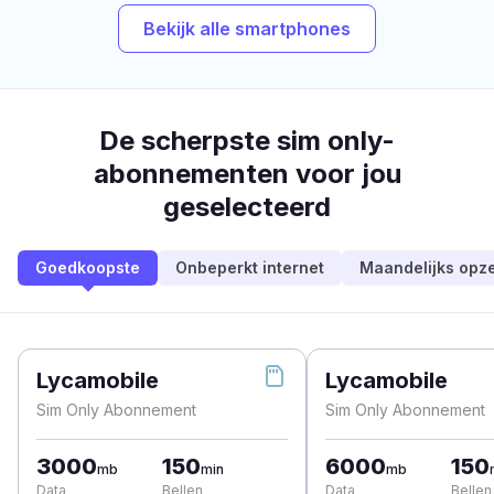
Bekijk alle smartphones
De scherpste sim only-
abonnementen voor jou
geselecteerd
Goedkoopste
Onbeperkt internet
Maandelijks opz
Lycamobile
Lycamobile
Sim Only Abonnement
Sim Only Abonnement
3000
150
6000
150
mb
min
mb
Data
Bellen
Data
Bellen