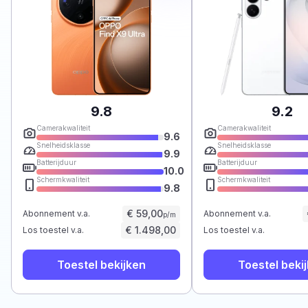
9.8
9.2
Camerakwaliteit
Camerakwaliteit
9.6
Snelheidsklasse
Snelheidsklasse
9.9
Batterijduur
Batterijduur
10.0
Schermkwaliteit
Schermkwaliteit
9.8
€ 59,00
Abonnement v.a.
Abonnement v.a.
p/m
€ 1.498,00
Los toestel v.a.
Los toestel v.a.
Toestel bekijken
Toestel beki