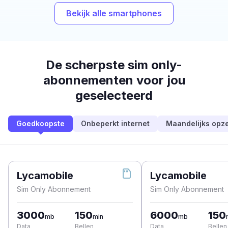
Bekijk alle smartphones
De scherpste sim only-
abonnementen voor jou
geselecteerd
Goedkoopste
Onbeperkt internet
Maandelijks opz
Lycamobile
Lycamobile
Sim Only Abonnement
Sim Only Abonnement
3000
150
6000
150
mb
min
mb
Data
Bellen
Data
Bellen