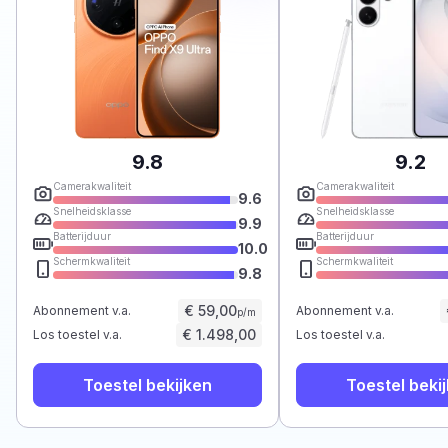
9.8
9.2
Camerakwaliteit
Camerakwaliteit
9.6
Snelheidsklasse
Snelheidsklasse
9.9
Batterijduur
Batterijduur
10.0
Schermkwaliteit
Schermkwaliteit
9.8
€ 59,00
Abonnement v.a.
Abonnement v.a.
p/m
€ 1.498,00
Los toestel v.a.
Los toestel v.a.
Toestel bekijken
Toestel beki