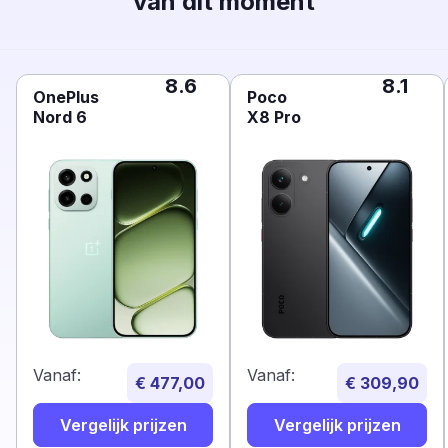
van dit moment
8.6
8.1
OnePlus
Poco
Nord 6
X8 Pro
Vanaf:
Vanaf:
€ 477,00
€ 309,90
Vergelijk prijzen
Vergelijk prijzen