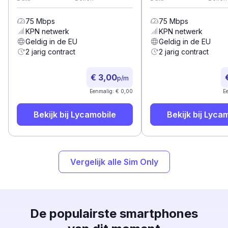
75
Mbps
75
Mbps
KPN
netwerk
KPN
netwerk
Geldig in de EU
Geldig in de EU
2 jarig contract
2 jarig contract
€ 3,00
p/m
Eenmalig: € 0,00
E
Bekijk bij
Lycamobile
Bekijk bij
Lycam
Vergelijk alle Sim Only
De populairste smartphones