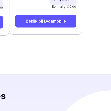
m
Eenmalig: € 0,00
00
Bekijk bij
Lycamobile
es