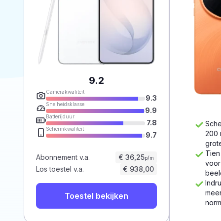
9.2
Camerakwaliteit
9.3
Snelheidsklasse
9.9
Batterijduur
7.8
Sche
Schermkwaliteit
200 
9.7
grot
Tien
Abonnement v.a.
€ 36,25
p/m
voor
Los toestel v.a.
€ 938,00
beel
Indr
meer
Toestel bekijken
norm