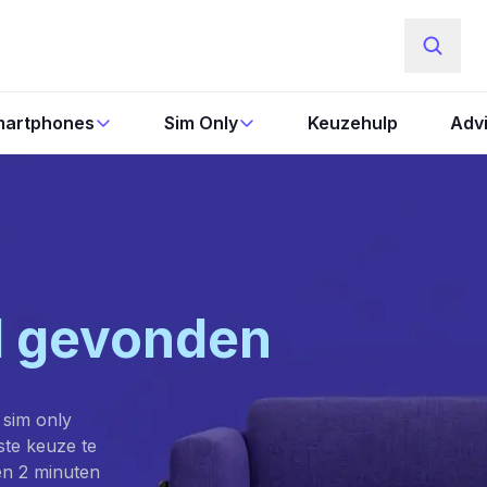
artphones
Sim Only
Keuzehulp
Adv
l gevonden
 sim only
este keuze te
en 2 minuten