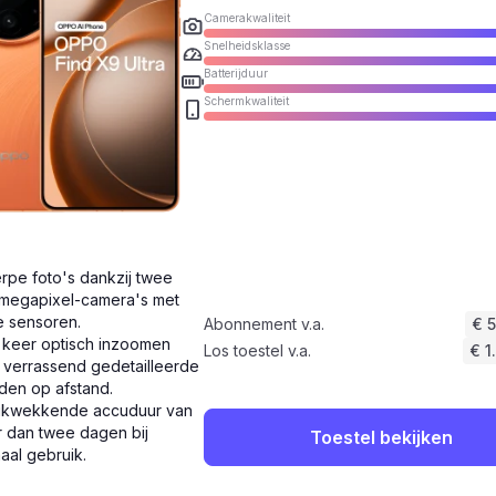
Camerakwaliteit
Snelheidsklasse
Batterijduur
Schermkwaliteit
rpe foto's dankzij twee
megapixel-camera's met
e sensoren.
Abonnement v.a.
€ 
 keer optisch inzoomen
Los toestel v.a.
€ 1
 verrassend gedetailleerde
den op afstand.
ukwekkende accuduur van
 dan twee dagen bij
Toestel bekijken
aal gebruik.