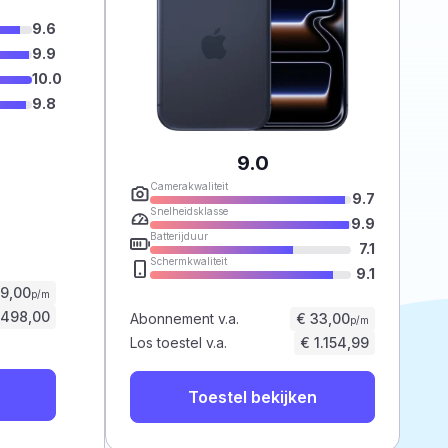
9.6
9.9
10.0
9.8
9.0
Camerakwaliteit
9.7
Snelheidsklasse
9.9
Batterijduur
7.1
Schermkwaliteit
9.1
59,00
p/m
.498,00
Abonnement v.a.
€ 33,00
p/m
Los toestel v.a.
€ 1.154,99
Toestel bekijken