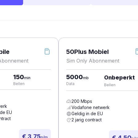
ile
50Plus Mobiel
 Abonnement
Sim Only Abonnement
150
5000
Onbeperkt
min
mb
Bellen
Data
Bellen
200
Mbps
erk
Vodafone
netwerk
 de EU
Geldig in de EU
ntract
2 jarig contract
€ 3,75
€ 4,50
p/m