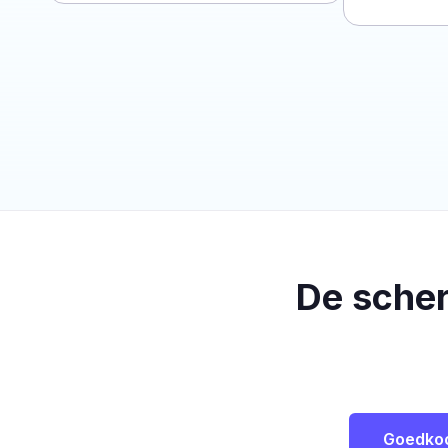
De sche
Goedko