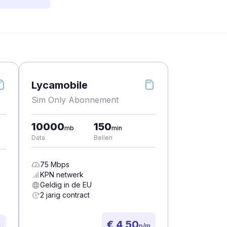
Lycamobile
Sim Only Abonnement
10000
150
mb
min
Data
Bellen
75
Mbps
KPN
netwerk
Geldig in de EU
2 jarig contract
€ 4,50
p/m