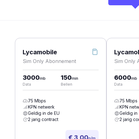
Lycamobile
Lycamob
Sim Only Abonnement
Sim Only
3000
150
6000
mb
min
mb
Data
Bellen
Data
75
Mbps
75
Mbps
KPN
netwerk
KPN
netw
Geldig in de EU
Geldig in
2 jarig contract
2 jarig co
€ 3,00
p/m