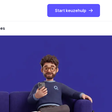
Start keuzehulp
ies