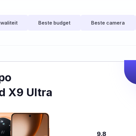
waliteit
Beste budget
Beste camera
po
d X9 Ultra
9.8