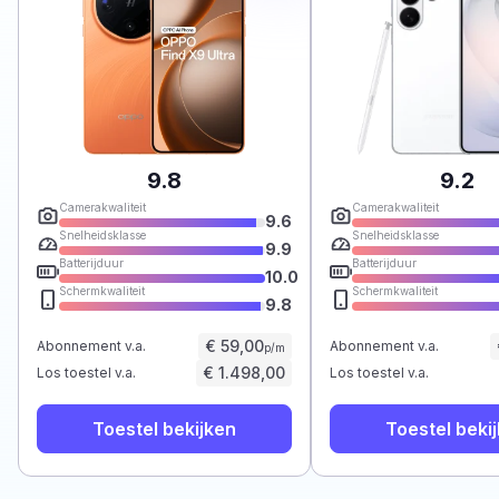
9.8
9.2
Camerakwaliteit
Camerakwaliteit
9.6
Snelheidsklasse
Snelheidsklasse
9.9
Batterijduur
Batterijduur
10.0
Schermkwaliteit
Schermkwaliteit
9.8
€ 59,00
Abonnement v.a.
Abonnement v.a.
p/m
€ 1.498,00
Los toestel v.a.
Los toestel v.a.
Toestel bekijken
Toestel beki