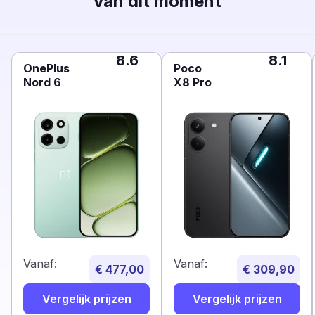
van dit moment
8.6
8.1
OnePlus
Poco
Nord 6
X8 Pro
Vanaf:
Vanaf:
€ 477,00
€ 309,90
Vergelijk prijzen
Vergelijk prijzen