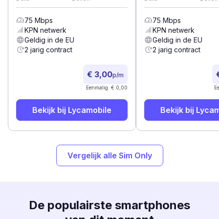
75
Mbps
75
Mbps
KPN
netwerk
KPN
netwerk
Geldig in de EU
Geldig in de EU
2 jarig contract
2 jarig contract
€ 3,00
p/m
Eenmalig: € 0,00
E
Bekijk bij
Lycamobile
Bekijk bij
Lycam
Vergelijk alle Sim Only
De populairste smartphones