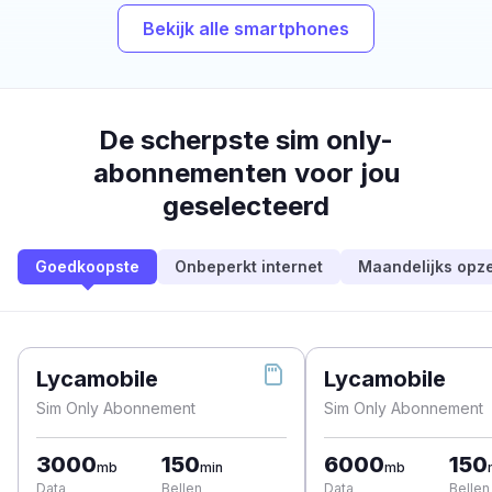
Bekijk alle smartphones
De scherpste sim only-
abonnementen voor jou
geselecteerd
Goedkoopste
Onbeperkt internet
Maandelijks opz
Lycamobile
Lycamobile
Sim Only Abonnement
Sim Only Abonnement
3000
150
6000
150
mb
min
mb
Data
Bellen
Data
Bellen