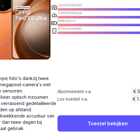
Camerakwaliteit
Snelheidsklasse
Batterijduur
Schermkwaliteit
rpe foto's dankzij twee
megapixel-camera's met
e sensoren.
Abonnement v.a.
€ 
 keer optisch inzoomen
Los toestel v.a.
€ 1
 verrassend gedetailleerde
den op afstand.
ukwekkende accuduur van
 dan twee dagen bij
Toestel bekijken
aal gebruik.