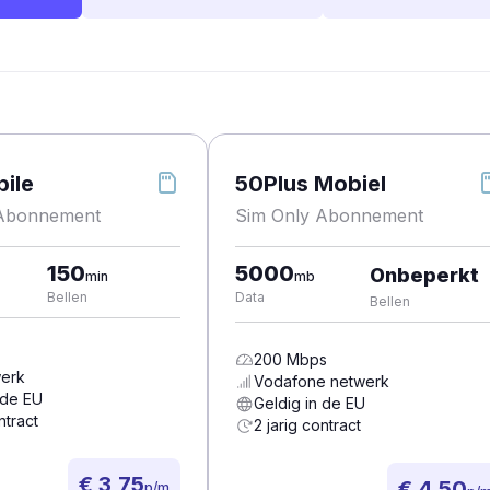
ile
50Plus Mobiel
 Abonnement
Sim Only Abonnement
150
5000
Onbeperkt
min
mb
Bellen
Data
Bellen
200
Mbps
erk
Vodafone
netwerk
 de EU
Geldig in de EU
ntract
2 jarig contract
€ 3,75
€ 4,50
p/m