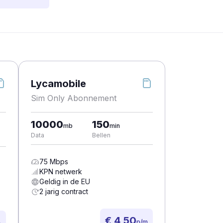
Lycamobile
Sim Only Abonnement
10000
150
mb
min
Data
Bellen
75
Mbps
KPN
netwerk
Geldig in de EU
2 jarig contract
€ 4,50
p/m