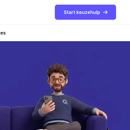
Start keuzehulp
ies