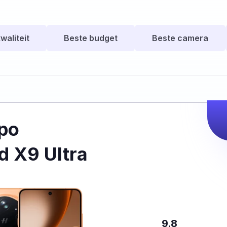
waliteit
Beste budget
Beste camera
po
d X9 Ultra
9.8