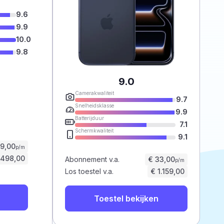
9.6
9.9
10.0
9.8
9.0
Camerakwaliteit
9.7
Snelheidsklasse
9.9
Batterijduur
7.1
Schermkwaliteit
9.1
59,00
p/m
.498,00
Abonnement v.a.
€ 33,00
p/m
Los toestel v.a.
€ 1.159,00
Toestel bekijken