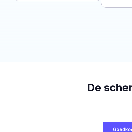
De sche
Goedko