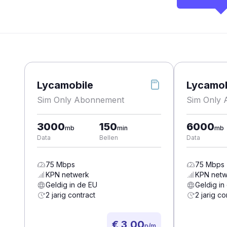
Lycamobile
Lycamob
Sim Only Abonnement
Sim Only
3000
150
6000
mb
min
mb
Data
Bellen
Data
75
Mbps
75
Mbps
KPN
netwerk
KPN
netw
Geldig in de EU
Geldig in
2 jarig contract
2 jarig co
€ 3,00
p/m