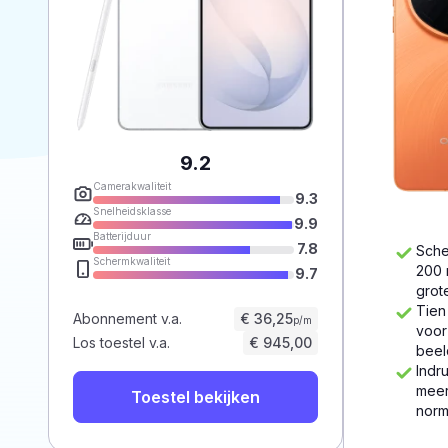
9.2
Camerakwaliteit
9.3
Snelheidsklasse
9.9
Batterijduur
7.8
Sche
Schermkwaliteit
200 
9.7
grot
Tien
Abonnement v.a.
€ 36,25
p/m
voor
Los toestel v.a.
€ 945,00
beel
Indr
meer
Toestel bekijken
norm