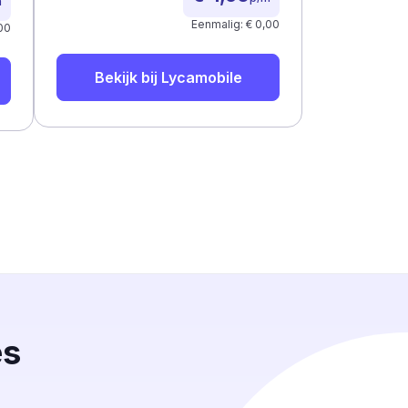
m
Eenmalig: € 0,00
00
Bekijk bij
Lycamobile
es