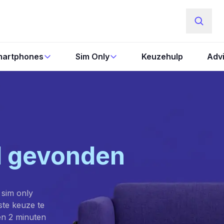
artphones
Sim Only
Keuzehulp
Adv
l gevonden
 sim only
este keuze te
en 2 minuten