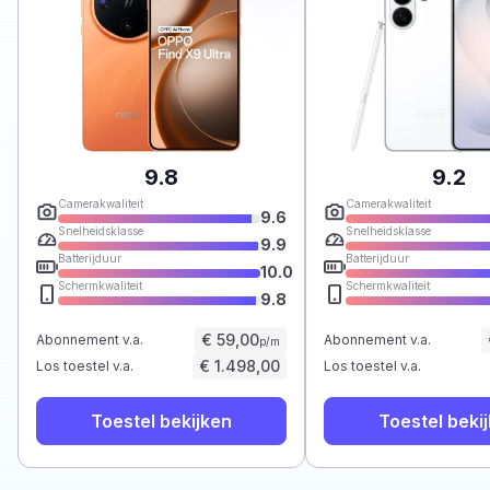
9.8
9.2
Camerakwaliteit
Camerakwaliteit
9.6
Snelheidsklasse
Snelheidsklasse
9.9
Batterijduur
Batterijduur
10.0
Schermkwaliteit
Schermkwaliteit
9.8
€ 59,00
Abonnement v.a.
Abonnement v.a.
p/m
€ 1.498,00
Los toestel v.a.
Los toestel v.a.
Toestel bekijken
Toestel beki