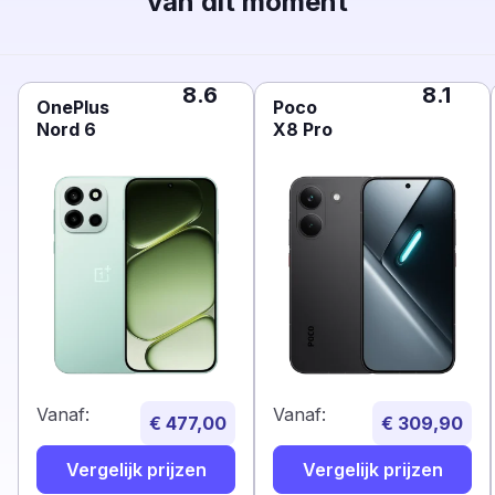
van dit moment
8.6
8.1
OnePlus
Poco
Nord 6
X8 Pro
Vanaf:
Vanaf:
€ 477,00
€ 309,90
Vergelijk prijzen
Vergelijk prijzen