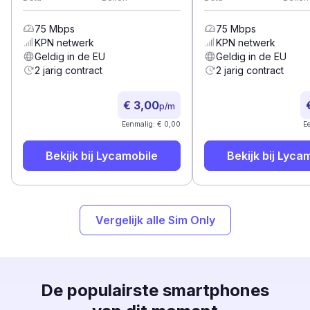
75
Mbps
75
Mbps
KPN
netwerk
KPN
netwerk
Geldig in de EU
Geldig in de EU
2 jarig contract
2 jarig contract
€ 3,00
p/m
Eenmalig: € 0,00
E
Bekijk bij
Lycamobile
Bekijk bij
Lycam
Vergelijk alle Sim Only
De populairste smartphones