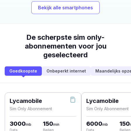
Bekijk alle smartphones
De scherpste sim only-
abonnementen voor jou
geselecteerd
Goedkoopste
Onbeperkt internet
Maandelijks opz
Lycamobile
Lycamobile
Sim Only Abonnement
Sim Only Abonnement
3000
150
6000
150
mb
min
mb
Data
Bellen
Data
Bellen