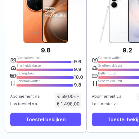
9.8
9.2
Camerakwaliteit
Camerakwaliteit
9.6
Snelheidsklasse
Snelheidsklasse
9.9
Batterijduur
Batterijduur
10.0
Schermkwaliteit
Schermkwaliteit
9.8
€ 59,00
Abonnement v.a.
Abonnement v.a.
p/m
€ 1.498,00
Los toestel v.a.
Los toestel v.a.
Toestel bekijken
Toestel beki