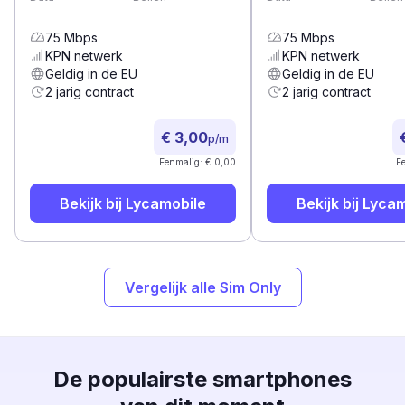
75
Mbps
75
Mbps
KPN
netwerk
KPN
netwerk
Geldig in de EU
Geldig in de EU
2 jarig contract
2 jarig contract
€ 3,00
p/m
Eenmalig: € 0,00
E
Bekijk bij
Lycamobile
Bekijk bij
Lycam
Vergelijk alle Sim Only
De populairste smartphones