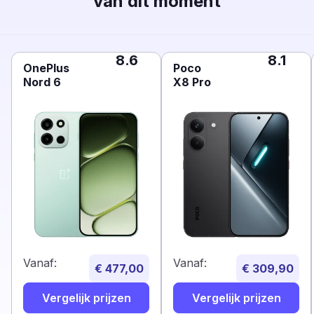
van dit moment
8.6
8.1
OnePlus
Poco
Nord 6
X8 Pro
Vanaf:
Vanaf:
€ 477,00
€ 309,90
Vergelijk prijzen
Vergelijk prijzen